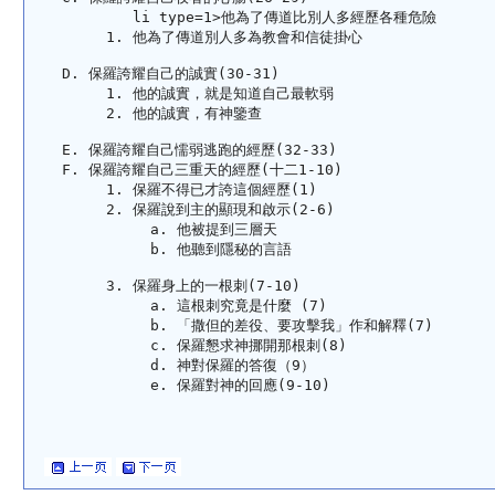
li type=1>他為了傳道比別人多經歷各種危險
他為了傳道別人多為教會和信徒掛心
保羅誇耀自己的誠實(30-31)
他的誠實，就是知道自己最軟弱
他的誠實，有神鑒查
保羅誇耀自己懦弱逃跑的經歷(32-33)
保羅誇耀自己三重天的經歷(十二1-10)
保羅不得已才誇這個經歷(1)
保羅說到主的顯現和啟示(2-6)
他被提到三層天
他聽到隱秘的言語
保羅身上的一根刺(7-10)
這根刺究竟是什麼 (7)
「撒但的差役、要攻擊我」作和解釋(7)
保羅懇求神挪開那根刺(8)
神對保羅的答復（9）
保羅對神的回應(9-10)