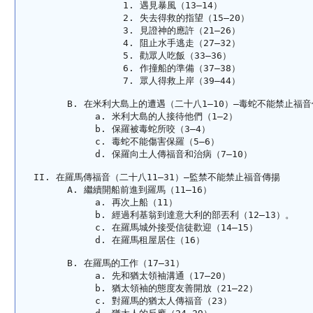
遇見暴風（13—14）
失去得救的指望（15—20）
見證神的應許（21—26）
阻止水手逃走（27—32）
勸眾人吃飯（33—36）
作撞船的準備（37—38）
眾人得救上岸（39—44）
在米利大島上的遭遇（二十八1—10）—毒蛇不能禁止福音
米利大島的人接待他們（1—2）
保羅被毒蛇所咬（3—4）
毒蛇不能傷害保羅（5—6）
保羅向土人傳福音和治病（7—10）
在羅馬傳福音（二十八11—31）—監禁不能禁止福音傳揚
繼續開船前進到羅馬（11—16）
再次上船（11）
經過利基翁到達意大利的部丟利（12—13）。
在羅馬城外接受信徒歡迎（14—15）
在羅馬租屋居住（16）
在羅馬的工作（17—31）
先和猶太領袖溝通（17—20）
猶太領袖的態度友善開放（21—22）
對羅馬的猶太人傳福音（23）