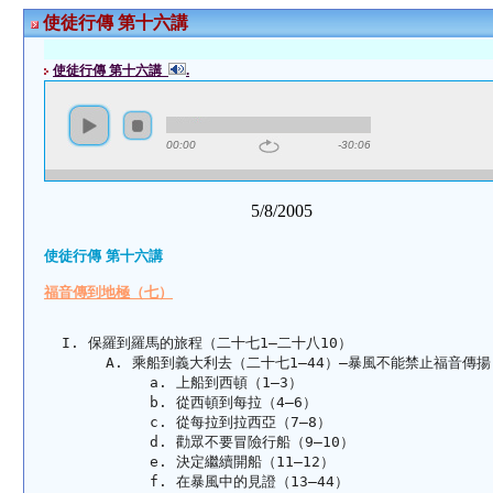
使徒行傳 第十六講
使徒行傳 第十六講
.
00:00
-30:06
5/8/2005
使徒行傳 第十六講
福音傳到地極（七）
保羅到羅馬的旅程（二十七1—二十八10）
乘船到義大利去（二十七1—44）—暴風不能禁止福音傳揚
上船到西頓（1—3）
從西頓到每拉（4—6）
從每拉到拉西亞（7—8）
勸眾不要冒險行船（9—10）
決定繼續開船（11—12）
在暴風中的見證（13—44）