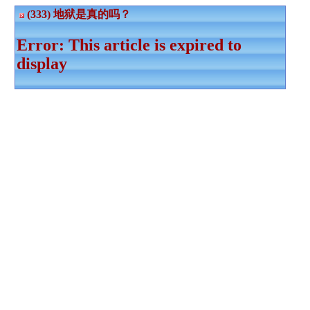
(333) 地狱是真的吗？
Error: This article is expired to
display