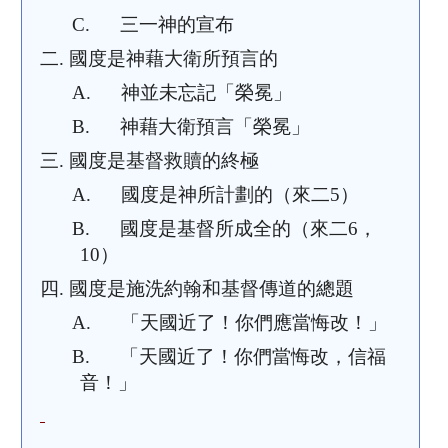
C.
三一神的宣布
二.
國度是神藉大衛所預言的
A.
神並未忘記「榮冕」
B.
神藉大衛預言「榮冕」
三.
國度是基督救贖的終極
A.
國度是神所計劃的（來二
5）
B.
國度是基督所成全的（來二
6，
10）
四.
國度是施洗約翰和基督傳道的總題
A.
「天國近了！你們應當悔改！」
B.
「天國近了！你們當悔改，信福
音！」