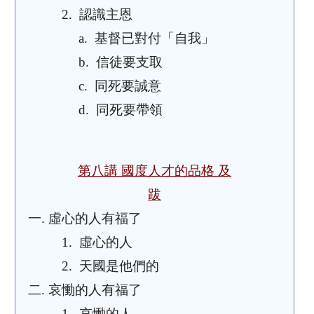
2.
認識主恩
a.
基督已對付「自我」
b.
信徒要支取
c.
同死要誠意
d.
同死要帶領
第八講 國度人才的品格 及
跋
一.
虛心的人有福了
1.
虛心的人
2.
天國是他們的
二.
哀慟的人有福了
1.
哀慟的人