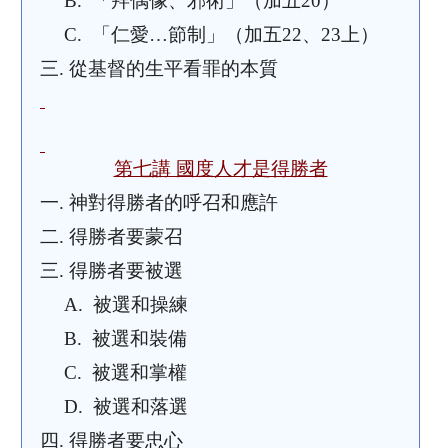
B.
「拜偶像、邪術」（加五
20）
C.
「仁愛…節制」（加五
22、23上）
三.
從基督的生平看罪的本質
第七講 國度人才是得勝者
一.
神對得勝者的呼召和應許
二.
得勝者要蒙召
三.
得勝者要被選
A.
被選和操練
B.
被選和裝備
C.
被選和掌權
D.
被選和落選
四.
得勝者要忠心