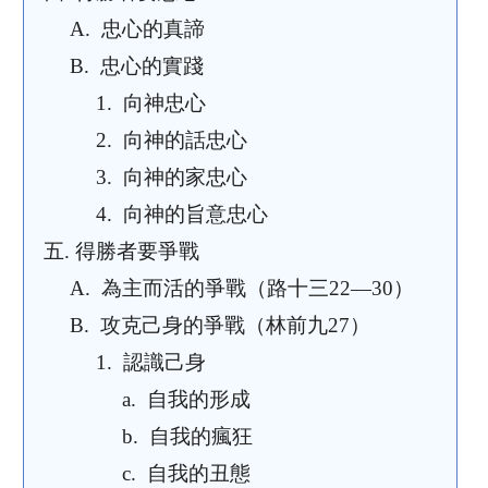
A.
忠心的真諦
B.
忠心的實踐
1.
向神忠心
2.
向神的話忠心
3.
向神的家忠心
4.
向神的旨意忠心
五.
得勝者要爭戰
A.
為主而活的爭戰（路十三
22—30）
B.
攻克己身的爭戰（林前九
27）
1.
認識己身
a.
自我的形成
b.
自我的瘋狂
c.
自我的丑態