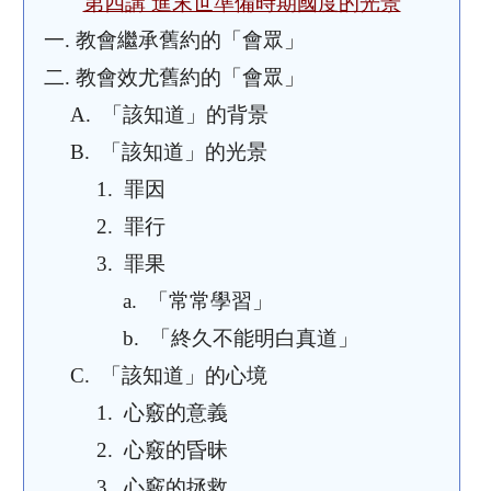
第四講 進末世準備時期國度的光景
一.
教會繼承舊約的「會眾」
二.
教會效尤舊約的「會眾」
A.
「該知道」的背景
B.
「該知道」的光景
1.
罪因
2.
罪行
3.
罪果
a.
「常常學習」
b.
「終久不能明白真道」
C.
「該知道」的心境
1.
心竅的意義
2.
心竅的昏昧
3.
心竅的拯救