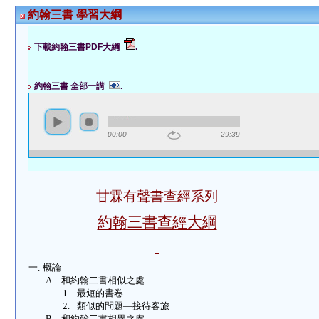
約翰三書 學習大綱
下載約翰三書PDF大綱
.
約翰三書 全部一講
.
00:00
-29:39
甘霖有聲書查經系列
約翰三書查經大綱
一.
概論
A.
和約翰二書相似之處
1.
最短的書卷
2.
類似的問題—接待客旅
B.
和約翰二書相異之處