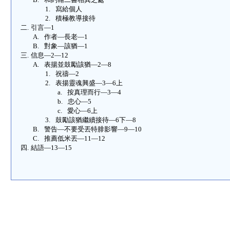
1.
寫給個人
2.
積極教導接待
二.
引言—
1
A.
作者—長老—
1
B.
對象—該猶—
1
三.
信息—
2—12
A.
表揚並鼓勵該猶—
2—8
1.
祝禱—
2
2.
表揚靈魂興盛—
3—6上
a.
按真理而行—
3—4
b.
忠心—
5
c.
愛心—
6上
3.
鼓勵該猶繼續接待—
6下—8
B.
警告—不要受丟特腓影響—
9—10
C.
推薦低米丟—
11—12
四.
結語—
13—15