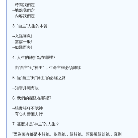
--時間我們定
--地點我們定
--內容我們定
3. “自主”人生的本質:
--充滿嘆息!
--雲霧一般!
--如飛而去!
4. 人生的轉折點在哪裡?
--由“自主”到“神主” ，生命主權必須轉移
5. 從“自主”到“神主”的必經之路:
--知罪并願悔改
6. 我們的攔阻在哪裡?
--驕傲張狂不認神
--有心向善無力行
7. 甚麼才是“神主”的人生？
“因為萬有都是本於祂、依靠祂，歸於祂。願榮耀歸給祂，直到