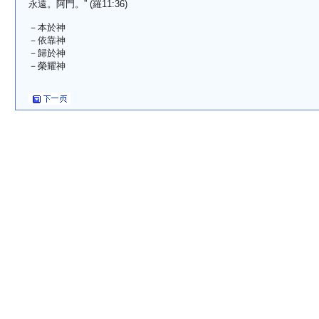
永遠。阿門。” (羅11:36)
－本於神
－依靠神
－歸於神
－榮耀神