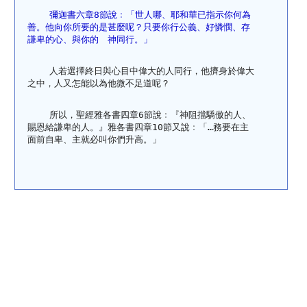
  彌迦書六章8節說﹕「世人哪、耶和華已指示你何為
善。他向你所要的是甚麼呢？只要你行公義、好憐憫、存
謙卑的心、與你的　神同行。」
    人若選擇終日與心目中偉大的人同行，他擠身於偉大
之中，人又怎能以為他微不足道呢？
    所以，聖經雅各書四章6節說﹕『神阻擋驕傲的人、
賜恩給謙卑的人。』雅各書四章10節又說﹕「…務要在主
面前自卑、主就必叫你們升高。」