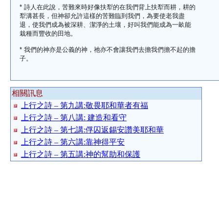
* 詩人在此說，苦難來時好像扶犁的在我們背上扶犁而耕，耕的
犁溝甚長，但神卻允許這樣的苦難臨到我們，為要使老我盡
退，使我們成為被深耕、潔淨的土壤，好叫我們能成為一畝能
栽種而豐收的田地。
* 我們的神亦是公義的神，祂亦不會讓我們去擔我們擔不起的擔
子。
相關訊息
上行之詩 – 第九講:敬畏耶和華者有福
上行之詩 – 第八講: 建造和看守
上行之詩 – 第七講:俘囚返錫安讚美耶和華
上行之詩 – 第六講:靠神得平安
上行之詩 – 第五講:神的幫助和保護