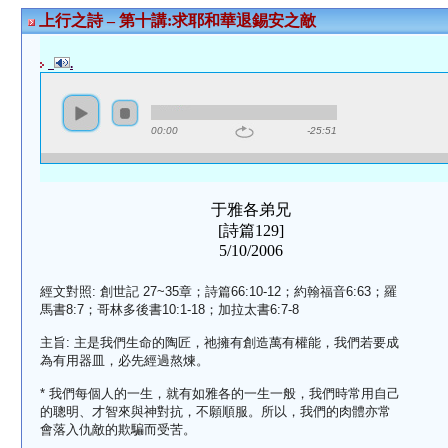
上行之詩 – 第十講:求耶和華退錫安之敵
.
00:00
-25:51
于雅各弟兄
[詩篇129]
5/10/2006
經文對照: 創世記 27~35章；詩篇66:10-12；約翰福音6:63；羅
馬書8:7；哥林多後書10:1-18；加拉太書6:7-8
主旨: 主是我們生命的陶匠，祂擁有創造萬有權能，我們若要成
為有用器皿，必先經過熬煉。
* 我們每個人的一生，就有如雅各的一生一般，我們時常用自己
的聰明、才智來與神對抗，不願順服。所以，我們的肉體亦常
會落入仇敵的欺騙而受苦。