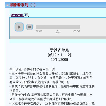
得勝者系列（1）
點擊收聽
.
00:00
-25:54
于雅各弟兄
[啟12：1 – 12]
10/19/2006
今日講題: 得勝者的呼召 – 第一講
• 主向著每一個他的兒女都發出呼召，要我們跟隨他；且藉聖
靈，與父神，與主，有交通。在啟示錄中，神更通過約翰對所
有同蒙天召的聖潔弟兄姊妹發出得勝的呼召。
• 男孩子代表神家中剛強得勝的生命，是在爭戰中能爲主站住的
得勝者。
• 得勝者的生命 是經過大艱難大爭戰，經過生產之苦難產生出
來的，得勝者定規在神的手中經過特別的試煉。
• 大紅龍等待吞喫男孩子，說明任何得勝的生命都是仇敵所不能