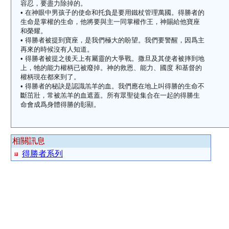
容忍，要盡力除掉的。
• 在神眼中男孩子的使命和托負是要用鐵杖管理萬國。得勝者的
生命是掌權的生命，他將要與主一同掌權作王，神賜給他寶座
和榮耀。
• 得勝者被提到寶座，是我們極大的盼望。我們要警醒，因爲主
再來的時候沒有人知道。
• 得勝者被提之後天上有屬靈的大爭戰。撒旦及其使者被摔到地
上，牠的能力權柄已被廢掉。神的救恩、能力、國度 和基督的
權柄現在都來到了。
• 得勝者的秘訣是認識羔羊的血。我們應在地上叫得勝的生命不
斷茁壯，常被羔羊的血遮蓋。所有眾聖徒集合在一起的得勝生
命會成爲身體得勝的彰顯。
相關訊息
得勝者系列