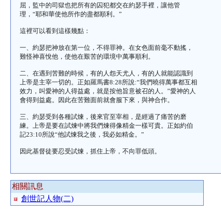
屈，監中的司獄也把所有的囚犯都交在約瑟手裡，讓他管
理，“耶和華使他所作的盡都順利。”
這裡可以看到這樣幾點：
一、約瑟把神放在第一位，不得罪神。在女色面前毫不動搖，
難怪神喜悅他，使他在艱苦的環境中萬事順利。
二、在遇到苦難的時候，有的人怨天尤人，有的人就能認識到
上帝是主宰一切的。正如羅馬書
8:28
所說
:
“我們曉得萬事都互相
效力，叫愛神的人得益處，就是按他旨意被召的人。”愛神的人
會得到益處。因此在苦難面前就會服下來，與神合作。
三、約瑟受到各種試煉，後來官至宰相，是經過了痛苦的磨
練。上帝是要在試煉中將我們煉得像精金一樣可貴。正如約伯
記
23:10
所說“他試煉我之後，我必如精金。”
因此基督徒要忍受試煉，抓住上帝，不向罪低頭。
相關訊息
創世記人物(二)