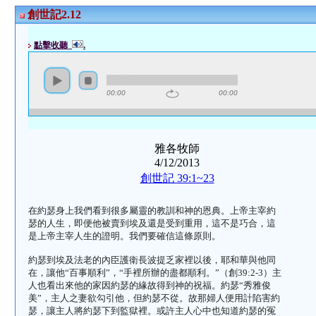
創世記2.12
點擊收聽
.
00:00
00:00
雅各牧師
4/12/2013
創世記 39:1~23
在約瑟身上我們看到很多屬靈的教訓和神的恩典。上帝主宰約
瑟的人生，即便他被賣到埃及還是受到重用，這不是巧合，這
是上帝主宰人生的證明。我們要確信這條原則。
約瑟到埃及法老的內臣護衛長波提乏家裡以後，耶和華與他同
在，讓他“百事順利”，“手裡所辦的盡都順利。”（創
39:2-3
）主
人也看出來他的家因約瑟的緣故得到神的祝福。約瑟“秀雅俊
美”，主人之妻欲勾引他，但約瑟不從。故那婦人便用計陷害約
瑟，讓主人將約瑟下到監獄裡。或許主人心中也知道約瑟的冤