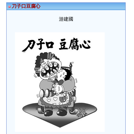
刀子口豆腐心
游建國