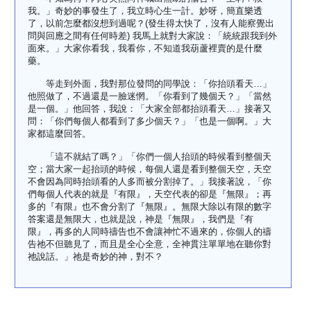
我。」奇妙的事發生了，我立時心生一計。妙呀，簡直樂透
了，以前怎麼都沒想到過呢？(發生得太快了，沒有人能察覺出
問與回應之間有任何時差) 我馬上就對大家說：「統統跟我到外
面來。」大家你看我，我看你，不知道我葫蘆裡賣的是什麼
藥。
等走到外面，我對那位發問的同學說：「你抬頭看天…」
他照做了，不過還是一臉迷惘。「你看到了幾個天？」「當然
是一個。」他回答，我說：「大家全部都抬頭看天…」接著又
問：「你們每個人都看到了多少個天？」「也是一個啊。」大
家都這麼回答。
「這不就結了嗎？」「你們一個人抬頭的時候看到整個天
空；當大家一起抬頭的時候，每個人還是看到整個天空，天空
不會因為同時抬頭看的人多而被分割掉了。」我接著說，「你
們每個人代表的就是『有限』，天空代表的卻是『無限』；再
多的『有限』也不會分割了『無限』。無限大除以有限的數字
答案還是無限大，也就是說，神是『無限』，我們是『有
限』，再多的人同時禱告也不會讓神忙不過來的，你個人的禱
告祂不但聽見了，而且是全心全意，全神貫注單單地在聽你對
祂說話。」祂是奇妙的神，對不？