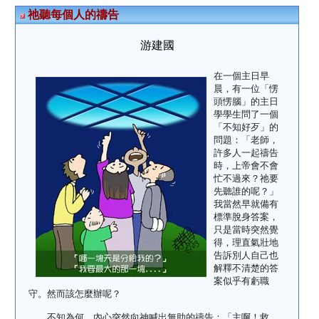
祂聽每個人的禱告
游建國
在一個主日早
晨，有一位「愣
頭愣腦」的主日
學學生問了一個
「不知好歹」的
問題：「老師，
許多人一起禱告
時，上帝會不會
忙不過來？祂要
先聽誰的呢？」
我當然早就備有
標準脫身答案，
只是當時突然覺
得，理直氣壯地
告訴別人自己也
解釋不清楚的答
案似乎有虧職
守。然而該怎麼辦呢？
不知為何，內心突然向神喊出無助的禱告：「主啊！救