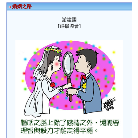
婚姻之路
游建國
[飛揚協會]