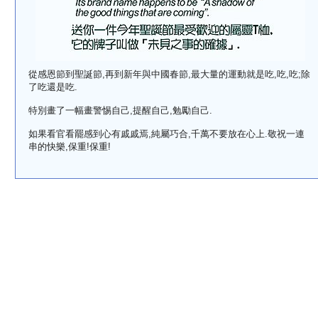
從感恩節到聖誕節,再到新年與中國春節,最大量的運動就是吃,吃,吃;除
了吃還是吃.
特別畫了一幅畫警惕自己,提醒自己,勉勵自己.
如果看官看罷感到心有戚戚焉,純屬巧合,千萬不要放在心上.敬祝一連
串的快樂,保重!保重!