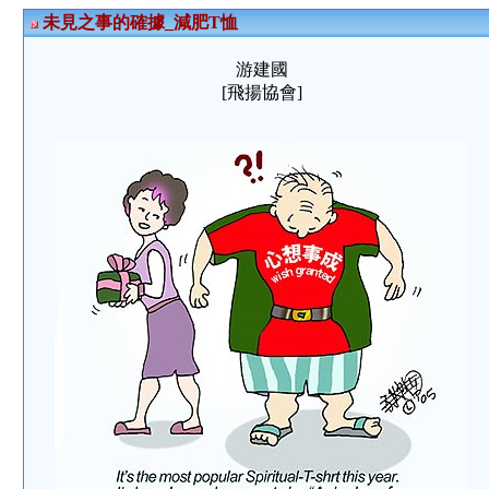
未見之事的確據_減肥T恤
游建國
[飛揚協會]