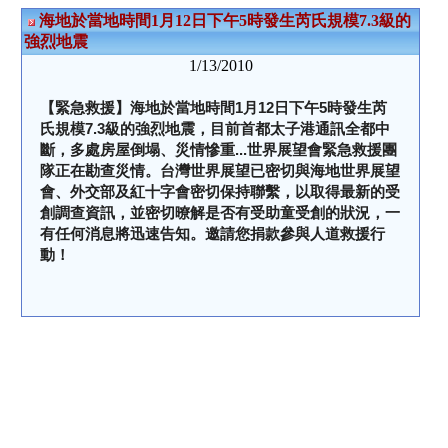
海地於當地時間1月12日下午5時發生芮氏規模7.3級的
強烈地震
1/13/2010
【緊急救援】海地於當地時間1月12日下午5時發生芮
氏規模7.3級的強烈地震，目前
首都太子港通訊全都中
斷，多處房屋倒塌、災情慘重...世界展望會緊急救援團
隊正在勘
查災情。台灣世界展望已密切與海地世界展望
會、外交部及紅十字會密切保持聯繫，以取得
最新的受
創調查資訊，並密切暸解是否有受助童受創的狀況，一
有任何消息將迅速告知。邀請您捐款參與人道救援行
動！