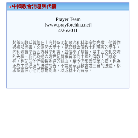
中國教會消息與代禱
Prayer Team
[www.prayforchina.net]
4/26/2011
梵蒂岡教廷曾經在上海封聖明朝政治和科學家徐光啟。他曾作
過禮部尚書，文淵閣大學士，是耶穌會傳教士利瑪竇的學生，
向利瑪竇學習西方科學知識，並信奉了基督，是中西文化交流
的先驅。我們為過去幾世紀將福音帶到中國的傳教士們感謝
神，也記念他們犧牲殉道的鮮血，至今仍影響億萬心靈。也為
正為主受逼迫的肢體禱告，不論屬家庭教會或三自的肢體，都
求聖靈保守他們忍耐到底，以成就主的旨意。