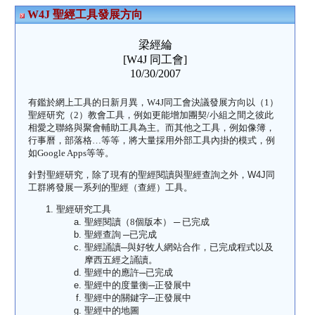
W4J 聖經工具發展方向
梁經綸
[W4J 同工會]
10/30/2007
有鑑於網上工具的日新月異，W4J同工會決議發展方向以（1）
聖經研究（2）教會工具，例如更能增加團契/小組之間之彼此
相愛之聯絡與聚會輔助工具為主。而其他之工具，例如像簿，
行事曆，部落格…等等，將大量採用外部工具內掛的模式，例
如Google Apps等等。
針對聖經研究，除了現有的聖經閱讀與聖經查詢之外，W4J
同
工群將發展一系列的聖經（查經）工具。
聖經研究工具
聖經閱讀（
8
個版本） ─ 已完成
聖經查詢 ─已完成
聖經誦讀─與好牧人網站合作，已完成程式以及
摩西五經之誦讀。
聖經中的應許─已完成
聖經中的度量衡─正發展中
聖經中的關鍵字
─正發展中
聖經中的地圖