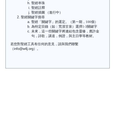
聖經串珠
聖經註釋
聖經插圖
（進行中）
聖經關鍵字搜尋
聖經「關鍵字」的選定。（第一期，
100
個）
為特定目錄（如：荒漠甘泉）選擇
1-3
關鍵字
未來，這一些關鍵字將連結包含靈修，應許金
句，詩歌，講道，例證，與主日學等教材。
若您對聖經工具有任何的意見，請與我們聯繫
（info@w4j.org）。