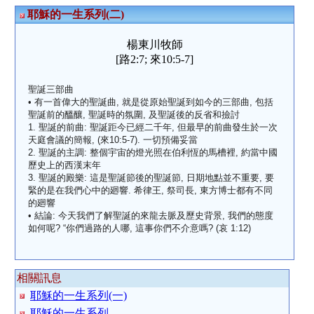
耶穌的一生系列(二)
楊東川牧師
[路2:7; 來10:5-7]
聖誕三部曲
• 有一首偉大的聖誕曲, 就是從原始聖誕到如今的三部曲, 包括
聖誕前的醞釀, 聖誕時的氛圍, 及聖誕後的反省和撿討
1. 聖誕的前曲: 聖誕距今已經二千年, 但最早的前曲發生於一次
天庭會議的簡報, (來10:5-7). 一切預備妥當
2. 聖誕的主調: 整個宇宙的燈光照在伯利恆的馬槽裡, 約當中國
歷史上的西漢末年
3. 聖誕的殿樂: 這是聖誕節後的聖誕節, 日期地點並不重要, 要
緊的是在我們心中的廻響. 希律王, 祭司長, 東方博士都有不同
的廻響
• 結論: 今天我們了解聖誕的來龍去脈及歷史背景, 我們的態度
如何呢? “你們過路的人哪, 這事你們不介意嗎? (哀 1:12)
相關訊息
耶穌的一生系列(一)
耶穌的一生系列