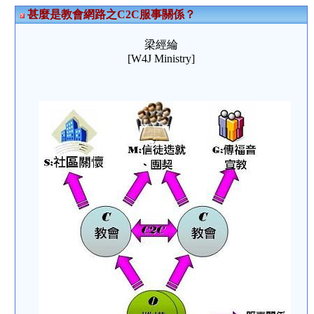
甚麼是教會網路之C2C服事關係？
梁經綸
[W4J Ministry]