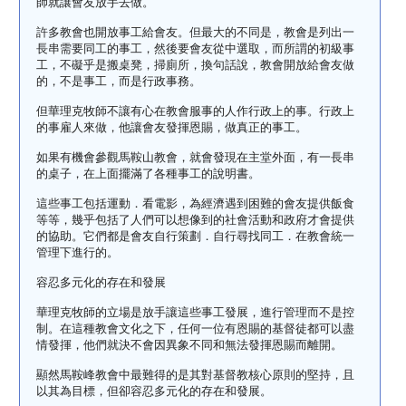
師就讓會友放手去做。
許多教會也開放事工給會友。但最大的不同是，教會是列出一
長串需要同工的事工，然後要會友從中選取，而所謂的初級事
工，不礙乎是搬桌凳，掃廁所，換句話說，教會開放給會友做
的，不是事工，而是行政事務。
但華理克牧師不讓有心在教會服事的人作行政上的事。行政上
的事雇人來做，他讓會友發揮恩賜，做真正的事工。
如果有機會參觀馬鞍山教會，就會發現在主堂外面，有一長串
的桌子，在上面擺滿了各種事工的說明書。
這些事工包括運動．看電影，為經濟遇到困難的會友提供飯食
等等，幾乎包括了人們可以想像到的社會活動和政府才會提供
的協助。它們都是會友自行策劃．自行尋找同工．在教會統一
管理下進行的。
容忍多元化的存在和發展
華理克牧師的立場是放手讓這些事工發展，進行管理而不是控
制。在這種教會文化之下，任何一位有恩賜的基督徒都可以盡
情發揮，他們就決不會因異象不同和無法發揮恩賜而離開。
顯然馬鞍峰教會中最難得的是其對基督教核心原則的堅持，且
以其為目標，但卻容忍多元化的存在和發展。