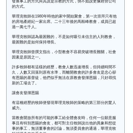
發展事工的方式與其說是宗教的方式，倒不如說更像經營公司
的方式。
華理克牧師在1980年時他的家中開始聚會，第一次崇拜只有他
的房地產經紀一家出席。二十三年後的馬鞍峰教會，成員已超
過一萬七千人。
華理克牧師認為最困難的，不是如何吸引未信主的人到教會，
最困難的是如何保持增長。
華理克牧師曾撰文指出，小型教會不容易突破增長難關，社會
因素是原因之一。
許多牧師都有這樣的經歷，教會人數迅速增長，但持續時間不
久，人數又回落到原有水準，而離開教會的許多會友是忠心卻
有恩賜的基督徒，他們似乎無法在原教會發揮恩賜，只好尋找
新的工場去了。
讓會友發揮恩賜
有這種經歷的牧師便發現華理克牧師的策略的第三部分的驚人
威力。
當教會開放所有的可能的事工給全體會友時，任何一位願意服
事且有特別恩賜的會友，都可對主任牧師說出他的異象和想從
事的事工，無須董事會的討論，無須委員會的通過，華理克牧