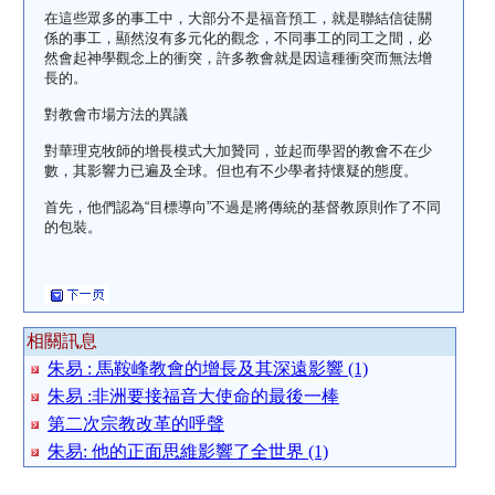
在這些眾多的事工中，大部分不是福音預工，就是聯結信徒關
係的事工，顯然沒有多元化的觀念，不同事工的同工之間，必
然會起神學觀念上的衝突，許多教會就是因這種衝突而無法增
長的。
對教會市場方法的異議
對華理克牧師的增長模式大加贊同，並起而學習的教會不在少
數，其影響力已遍及全球。但也有不少學者持懷疑的態度。
首先，他們認為“目標導向”不過是將傳統的基督教原則作了不同
的包裝。
相關訊息
朱易 : 馬鞍峰教會的增長及其深遠影響 (1)
朱易 :非洲要接福音大使命的最後一棒
第二次宗教改革的呼聲
朱易: 他的正面思維影響了全世界 (1)