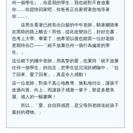
何一個學生』，你是我的學生，我也絕對不會放棄
你……你趕快回家吧，你爸爸正在家裡著急地等著
你……」
這男生看著已經長出白髮的中年老師，騎著腳踏車
在黑暗的路上離去！而他，從此改變自己，好好念書，
也考上大學、畢業了；他希望以後也能當一位好老師，
更期待自己——「絕不放棄任何一個行為偏差的學
生。」
這位鄉下的國中老師，用真摯的愛，也秉持「絕不放棄
任何一個學生」的信念，把學生從沉溺於網咖中，「拉
了回來、愛了回來」，真是令人感動！
這一位老師，對孩子真心地教導、無私地付出，讓孩子
改過向善、向上，而讓孩子感激一輩子，那是多麼美
麗、感人的一幅畫啊！
所以，「愛、自信與感恩，是父母與老師送給孩子
最好的禮物。」