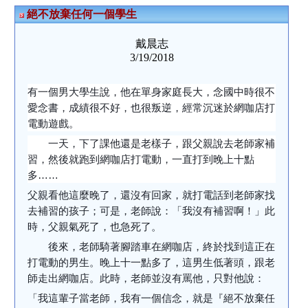
絕不放棄任何一個學生
戴晨志
3/19/2018
有一個男大學生說，他在單身家庭長大，念國中時很不
愛念書，成績很不好，也很叛逆，經常沉迷於網咖店打
電動遊戲。
一天，下了課他還是老樣子，跟父親說去老師家補
習，然後就跑到網咖店打電動，一直打到晚上十點
多……
父親看他這麼晚了，還沒有回家，就打電話到老師家找
去補習的孩子；可是，老師說：「我沒有補習啊！」此
時，父親氣死了，也急死了。
後來，老師騎著腳踏車在網咖店，終於找到這正在
打電動的男生。晚上十一點多了，這男生低著頭，跟老
師走出網咖店。此時，老師並沒有罵他，只對他說：
「我這輩子當老師，我有一個信念，就是『絕不放棄任