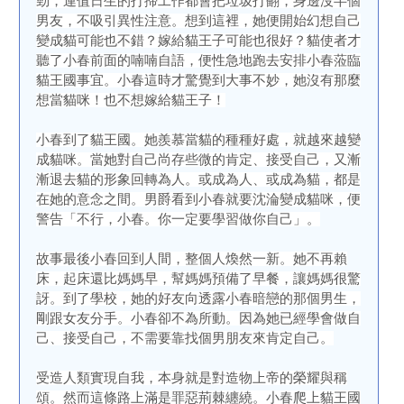
勁，連值日生的打掃工作都會把垃圾打翻，身邊沒半個
男友，不吸引異性注意。想到這裡，她便開始幻想自己
變成貓可能也不錯？嫁給貓王子可能也很好？貓使者才
聽了小春前面的喃喃自語，便性急地跑去安排小春蒞臨
貓王國事宜。小春這時才驚覺到大事不妙，她沒有那麼
想當貓咪！也不想嫁給貓王子！
小春到了貓王國。她羨慕當貓的種種好處，就越來越變
成貓咪。當她對自己尚存些微的肯定、接受自己，又漸
漸退去貓的形象回轉為人。或成為人、或成為貓，都是
在她的意念之間。男爵看到小春就要沈淪變成貓咪，便
警告「不行，小春。你一定要學習做你自己」。
故事最後小春回到人間，整個人煥然一新。她不再賴
床，起床還比媽媽早，幫媽媽預備了早餐，讓媽媽很驚
訝。到了學校，她的好友向透露小春暗戀的那個男生，
剛跟女友分手。小春卻不為所動。因為她已經學會做自
己、接受自己，不需要靠找個男朋友來肯定自己。
受造人類實現自我，本身就是對造物上帝的榮耀與稱
頌。然而這條路上滿是罪惡荊棘纏繞。小春爬上貓王國