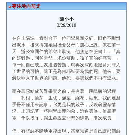
專注地向前走
陳小小
3/29/2018
在台上講課，看到台下一位同學鼻頭泛紅、眼角不斷滑
出淚水，後來得知她因擔憂父母而無心上課。就在前一
天，辦公室同仁的弟弟出狀況，他焦急在臉書上，「真
的好難過，阿爸天父，求你幫助，孩子真的好痛苦。」
每一回自己或朋友遭遇苦難，就再次深刻地體會到罪入
了世界的可怕。這正是為何耶穌要為我們死。他來，要
解決罪入了世界的問題。他死，要讓我們不再有淚水。
而在罪惡結成苦難果實之前，是有著一段醞釀的過程
——扎根，抽芽，生枝，滿葉，綴花，結果。我的週曆
手冊不僅用來記事，它更是我的鏡子，反映著靈命情
況。上頭記著一些剛冒出芽的惡，透過靈修，倚靠聖
靈，予以拔除，讓生命脫去罪惡的纏累、漸次成長。
但，有些惡不斷地重複出現，甚至知道是自己讓那個惡