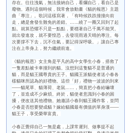
存在。往往洩氣，無法接納自己，看爛自己，看自己是
廢物。遇到這個時候，我常會放動畫《貓的報恩》主題
曲「專注」。歌詞這樣寫著，「有時候跌跌撞撞向前
走，總是會發生難免的差錯。……繞了一圈又回到了起
點。就算恐懼不只是一點點，要穩著自己千萬不能哭。
就出發進攻，就不要惶恐，去發現雨過天晴的專注。每
次要撐不下去，沉不住氣，要記得深呼吸。」讓自己專
注在上帝身上，努力繼續前進。
《貓的報恩》女主角是平凡的高中女學生小春，搭救了
一隻差點被卡車撞到的貓。沒想到這隻貓不是普通的
貓，而是貓王國尊貴的王子。貓國王派貓使者送小春各
樣貓咪所認為的好禮物。這些「好」禮物一波波的到來
——貓尾草、貓薄荷、老鼠……，簡直把小春給嚇壞
了，並造成不少麻煩。終於，貓使者意識到小春的困
擾，便改送其他禮物。她邀請小春到貓王國作客，並問
小春是否想要變成貓？嫁給貓國最有價值的單身漢——
貓王子，享受榮華富貴。
小春正覺得自己一無是處，上課常遲到、做事提不起