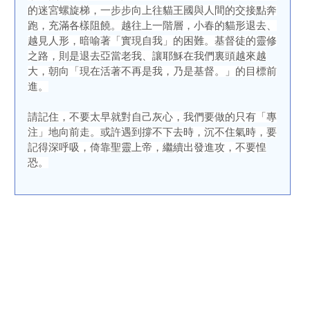
的迷宮螺旋梯，一步步向上往貓王國與人間的交接點奔
跑，充滿各樣阻饒。越往上一階層，小春的貓形退去、
越見人形，暗喻著「實現自我」的困難。基督徒的靈修
之路，則是退去亞當老我、讓耶穌在我們裏頭越來越
大，朝向「現在活著不再是我，乃是基督。」的目標前
進。
請記住，不要太早就對自己灰心，我們要做的只有「專
注」地向前走。或許遇到撐不下去時，沉不住氣時，要
記得深呼吸，倚靠聖靈上帝，繼續出發進攻，不要惶
恐。