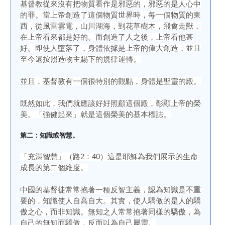
基督教從來沒有把物質看作是邪惡的，邪惡的是人心中
的罪。當上帝創造了這個物質世界時，每一個物質的東
西，從風雷雲電，山川湖海，到花草樹木，飛禽走獸，
在上帝看來都是好的。而創造了人之後，上帝看他甚
好。即使人墮落了，身體依據是上帝的偉大創造，並且
至今還按照造物主賜下的規律運轉。
並且，基督教有一個很特別的觀點，身體是聖靈的殿。
既然如此，我們就應該好好照顧這個殿，彰顯上帝的榮
美。「強健起來」就是這個榮美的基本標誌。
第二：知識或智慧。
「充滿智慧」（路2：40）這是耶穌為我們展示的生命
成長的第二個維度。
中國的基督徒常常抱著一種反智主義，認為知識是不重
要的，知識使人自高自大。其實，使人驕傲的是人的驕
傲之心，而非知識。無知之人常常抱著同樣的驕傲，為
自己的無知而驕傲，反而以為自己屬靈。