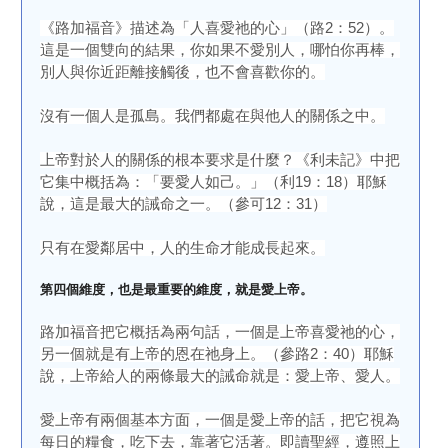
《路加福音》描述為「人喜愛祂的心」（路2：52）。
這是一個雙向的結果，你如果不愛別人，哪怕你再棒，
別人與你近距離接觸後，也不會喜歡你的。
沒有一個人是孤島。我們都處在與他人的關係之中。
上帝對於人的關係的根本要求是什麼？《利未記》中把
它集中概括為：「要愛人如己。」（利19：18）耶穌
說，這是最大的誡命之一。（參可12：31）
只有在愛鄰居中，人的生命才能成長起來。
第四個維度，也是最重要的維度，就是愛上帝。
路加福音把它概括為兩句話，一個是上帝喜愛祂的心，
另一個就是有上帝的恩在祂身上。（參路2：40）耶穌
說，上帝給人的兩條最大的誡命就是：愛上帝、愛人。
愛上帝有兩個基本方面，一個是愛上帝的話，把它視為
每日的糧食，吃下去，靠著它活著。即讀聖經，遵照上