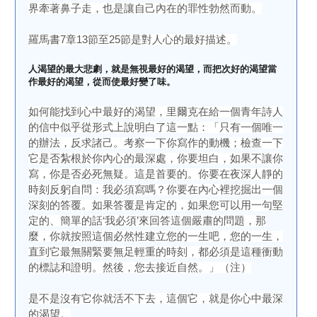
界牽著鼻子走，也是讓自己內在的罪性勃然而動。
羅馬書7章13節至25節是對人心的最好描述。
人渴望的最大悲劇，就是無視最好的渴望，而把次好的渴望當
作最好的渴望，從而使最好變了味。
如何能找到心中最好的渴望，里爾克在給一個青年詩人
的信中似乎從形式上說明白了這一點：「只有一個唯一
的辦法，反求諸己。考察一下你寫作的動機；檢查一下
它是否紮根於你內心的最深處，你要坦白，如果不讓你
寫，你是否必死無疑。這是首要的。你要在夜深人靜的
時刻反躬自問：我必須寫嗎？你要在內心裡挖掘出一個
深刻的答覆。如果答覆是肯定的，如果您可以用一句堅
定的、簡單的話‘我必須’來回答這個嚴肅的問題，那
麼，你就按照這個必然性建立您的一生吧，您的一生，
直到它最無關緊要無足輕重的時刻，都必須是這種衝動
的標誌和證明。然後，您去接近自然。」（注）
是不是沒有它你就活不下去，這個它，就是你心中最深
的渴望。