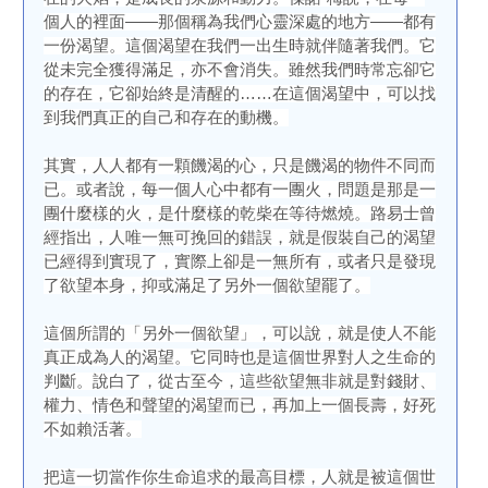
個人的裡面——那個稱為我們心靈深處的地方——都有
一份渴望。這個渴望在我們一出生時就伴隨著我們。它
從未完全獲得滿足，亦不會消失。雖然我們時常忘卻它
的存在，它卻始終是清醒的……在這個渴望中，可以找
到我們真正的自己和存在的動機。
其實，人人都有一顆饑渴的心，只是饑渴的物件不同而
已。或者說，每一個人心中都有一團火，問題是那是一
團什麼樣的火，是什麼樣的乾柴在等待燃燒。路易士曾
經指出，人唯一無可挽回的錯誤，就是假裝自己的渴望
已經得到實現了，實際上卻是一無所有，或者只是發現
了欲望本身，抑或滿足了另外一個欲望罷了。
這個所謂的「另外一個欲望」，可以說，就是使人不能
真正成為人的渴望。它同時也是這個世界對人之生命的
判斷。說白了，從古至今，這些欲望無非就是對錢財、
權力、情色和聲望的渴望而已，再加上一個長壽，好死
不如賴活著。
把這一切當作你生命追求的最高目標，人就是被這個世