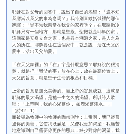
耶穌在對父母的回答中，說出了自己的渴望：「豈不知
我應當以我父的事為念嗎？」我特別喜歡括弧裡的那個
翻譯：「豈不知我應當在我父的家裡嗎？」在耶路撒冷
耶穌只有一個地方，那就是聖殿。聖殿就是耶穌的家，
這個家是安身立命之家，也是尋本溯源之家，是人之為
人的所在。耶穌要住在這個家中，就是說，活在天父的
愛中，活出天父的愛。
「在天父家裡」的「在」字是什麼意思？耶穌說的很清
楚，就是把「我父的事」放在心上，放在最高位置上，
天父的旨意，就是聖子生命的根基和目標。
上帝的旨意是無比美善的。願上帝的旨意成就，這就是
耶穌的最大渴望，是祂一生之久的渴望。所以詩人歌
唱：「上帝啊，我的心渴慕你， 如鹿渴慕溪水。」
（詩42：1）
而被譽為牧師中的牧師的陶恕則說：上帝啊，我已經嘗
過你的美善，它使我既滿足，又使我更加渴望；我痛苦
地意識到自己需要你更多的恩典，缺少對你的渴望，我