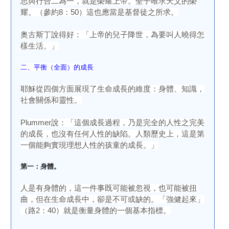
思與行合二為一，就是榮耀上帝。聖子唯求天父的榮
耀。（參約8：50）這也應當是基督徒之所求。
奥古斯丁說得好：「上帝的兒子降世，為要叫人曉得怎
樣生活。」
二、平衡（全面）的成長
耶穌從四個方面展現了生命成長的維度：身體、知識，
社會關係和靈性。
Plummer說：「這個成長過程，乃是完全的人性之完美
的成長，也沒有任何人性的缺陷。人類歷史上，這是第
一個能夠實現理想人性的孩童的成長。」
第一：身體。
人是有身體的，這一件事既可能被忽視，也可能被扭
曲，但在生命成長中，卻是不可或缺的。「強健起來」
（路2：40）就是衡量身體的一個基本指標。