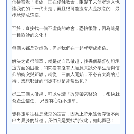
信徒察覺「虛偽」正在侵蝕教會，阻礙了未信者進入也
讓我們的下一代出走，而且很可能沒有人是故意的，最
後就變成這樣。
至於，直接找一個不虛偽的教會，恐怕很難，因為這是
一種微妙的文化！
每個人都反對虛偽，但是我們在一起就變成虛偽。
解決之道很簡單，就是從自己做起，找幾個基督徒坦承
這方面的困擾，問問看有沒有人願意真誠分享生活與信
仰的衝突與距離，就從二三個人開始，不必有太高的期
待，想想耶穌的門徒不也是常常出包？
從二三個人做起，可以先讀「改變帶來醫治」，很快就
會產生信任。 只要有心就不孤單。
覺得孤單往往是魔鬼的謊言，因為上帝永遠會存留不向
巴力屈膝的餘種，我們只是要找到彼此，如此而已！