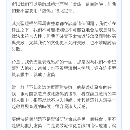
所以我們可以勇敢誠懇地面對「虛偽」這個陷阱，但我
們並不需要用「虛偽」彼此定罪。
其實聖經裡的羅馬書整卷都在談論這個問題，我們活在
律法之下，我們不可能擺爛也不可能就地合法或是修改
律法來符合人性，但我們確實不太知道該怎麼面對軟弱
與失敗，尤其我們的文化更不允許失敗，也不鼓勵討論
失敗。
於是，我們盡量表現出好的一面，那是因為我們不希望
讓別人擔心，當然，也不希望讓別人笑話，這在許多旁
觀者眼中，就成了虛偽。
當一群「不知道該怎麼面對失敗」的基督徒聚集的時
候，很可能就造成彼此虛偽的後果，看在熱血激情的年
輕人眼中，很容易就不屑與拒絕，尤其當這群人還要一
起敬拜與查經的時候，很容易讓人反感。
要解決這個問題不是舉辦研討會或是另一個特會，更不
是彼此批判虛偽，而是要鼓勵信徒意識到這個尷尬，讓