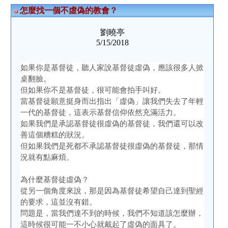
怎麼找一個不虛偽的教會？
劉曉亭
5/15/2018
如果你是基督徒，聽人家說基督徒虛偽，應該很多人掀
桌翻臉。
但如果你不是基督徒，很可能會拍手叫好。
當基督徒願意挺身而出指出「虛偽」讓我們失去了年輕
一代的基督徒，這表示基督信仰依然充滿活力。
如果我們是承認基督徒很虛偽的基督徒，我們還可以改
善這個糟糕的狀況。
但如果我們是死都不承認基督徒很虛偽的基督徒，那情
況就有點麻煩。
為什麼基督徒虛偽？
從另一個角度來說，那是因為基督徒希望自己達到聖經
的要求，這並沒有錯。
問題是，當我們達不到的時候，我們不知道該怎麼辦，
這時候很可能一不小心就戴起了虛偽的面具了。