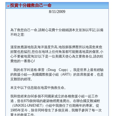
投資十分鐘救自己一命
8/11/2009
為了救您自己一命,請耐心花費十分鐘細讀本文並加以牢記,以備
不時之需:
溫室效應讓地殼及海洋溫度升高,地殼膨脹擠壓所以地震愈來愈
頻繁也愈猛烈,您住在地球上任何角落都可能難逃地震的傷害,小
心不要被地震淘汰!以下是一位美國天使心為文要救各位,請勿枉
費他的一番善心!
我的名字叫道格‧庫普（Doug Copp）。我是世界上最有經驗
的救援小組──美國國際救援小組（ARTI）的首席救援者，也是
災難部的經理。
本文中以下信息能在地震中挽救生命。
我和曾經來自60多個不同國家成立的各種救援小組一起工作
過，曾在875個倒塌的建築物裡爬進爬出。在聯合國災難減輕
（UNX051-UNIENET）小組中我擔任了任期兩年的專家。從
1985年至今，除非同時發生了多個災禍，我幾乎參與了每一次
重大的救援工作。