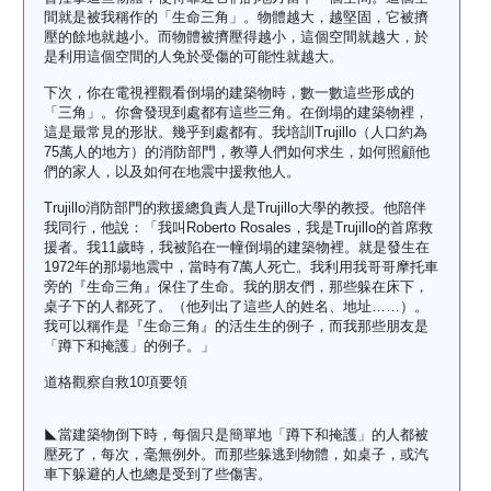
間就是被我稱作的「生命三角」。物體越大，越堅固，它被擠
壓的餘地就越小。而物體被擠壓得越小，這個空間就越大，於
是利用這個空間的人免於受傷的可能性就越大。
下次，你在電視裡觀看倒塌的建築物時，數一數這些形成的
「三角」。你會發現到處都有這些三角。在倒塌的建築物裡，
這是最常見的形狀。幾乎到處都有。我培訓Trujillo（人口約為
75萬人的地方）的消防部門，教導人們如何求生，如何照顧他
們的家人，以及如何在地震中援救他人。
Trujillo消防部門的救援總負責人是Trujillo大學的教授。他陪伴
我同行，他說：「我叫Roberto Rosales，我是Trujillo的首席救
援者。我11歲時，我被陷在一幢倒塌的建築物裡。就是發生在
1972年的那場地震中，當時有7萬人死亡。我利用我哥哥摩托車
旁的『生命三角』保住了生命。我的朋友們，那些躲在床下，
桌子下的人都死了。（他列出了這些人的姓名、地址……）。
我可以稱作是『生命三角』的活生生的例子，而我那些朋友是
「蹲下和掩護」的例子。」
道格觀察自救10項要領
◣當建築物倒下時，每個只是簡單地「蹲下和掩護」的人都被
壓死了，每次，毫無例外。而那些躲逃到物體，如桌子，或汽
車下躲避的人也總是受到了些傷害。