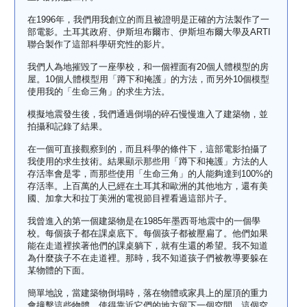
在1996年，我們用我創立的而且被證明是正確的方法製作了一
部電影。土耳其政府、伊斯坦布爾市、伊斯坦布爾大學及ARTI
聯合製作了這部科學研究性的影片。
我們人為地摧毀了一座學校，和一個裡面有20個人體模型的房
屋。10個人體模型用「蹲下和掩護」的方法，而另外10個模型
使用我的「生命三角」的求生方法。
模擬地震發生後，我們通過倒塌的碎石慢慢進入了建築物，並
拍攝和記錄了結果。
在一個可直接觀察到的，而且科學的條件下，這部電影拍攝了
我使用的求生技術。結果顯示那些用「蹲下和掩護」方法的人
存活率會是零，而那些使用「生命三角」的人能夠達到100%的
存活率。上百萬的人已經在土耳其和歐洲的其他地方，還有美
國、加拿大和拉丁美洲的電視節目裡看過這部片子。
我曾進入的第一個建築物是在1985年墨西哥地震中的一個學
校。每個孩子都在課桌底下。每個孩子都被壓扁了。他們如果
能在走道裡挨著他們的課桌躺下，就有生還的希望。我不知道
為什麼孩子不在走道裡。那時，我不知道孩子們被教導要躲在
某物體的下面。
簡單地說，當建築物倒塌時，落在物體或家具上的屋頂的重力
會撞擊這些物體，使得靠近它們的地方留下一個空間。這個空