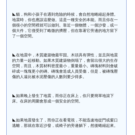
◣貓，狗和小孩子在遇到危險的時候，會自然地蜷縮起身體。
地震時，你也應該這麼做。這是一種安全的本能。而且你在一
個很小的空間裡就可以做到。靠近一個物體，一個沙發，或一
個大件，它僅受到了略微的擠壓，但在靠著它旁邊的地方留下
了一個空間。
◣在地震中，木質建築物最牢固。木頭具有彈性，並且與地震
的力量一起移動。如果木質建築物倒塌了，會留出很大的生存
空間，而且，木質材料密度最小，重量最小。磚塊材料則會破
碎成一塊塊更小的磚。磚塊會造成人員受傷，但是，被磚塊壓
傷的人遠比被水泥壓傷的人數則要少得多。
◣如果晚上發生了地震，而你正在床上，你只要簡單地滾下
床。在床的周圍會形成一個安全的空間。
◣如果地震發生了，而你正在看電視，不能迅速地從門或窗口
逃離，那就在靠近沙發，或椅子的旁邊躺下，然後蜷縮起來。