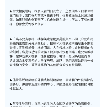
◣當大樓倒塌時，很多人在門口死亡了。怎麼回事？如果你站
在門框下，當門框向前或向後倒下時，你會被頭頂上的屋頂砸
傷。如果門框向側面倒下，你會被壓在當中，所以，不管怎麼
樣，你都會受到致命傷害！
◣千萬不要走樓梯，樓梯與建築物搖晃的頻率不同（它們和建
築物的主體部分分別晃動）。樓梯和大樓的結構物發生不斷地
碰撞，直到樓梯發生構造問題。人在樓梯上時，會被樓梯的台
階割斷，這是很恐怖的毀傷！就算樓梯沒有倒塌，也要遠離樓
梯，樓梯就像大樓的一樣會被損壞，哪怕不是因為地震而倒，
還會因為承受過多的人群而坍塌。所以，我們應該始終首先檢
查樓梯的安全，甚至建築物的其他部分並沒有被損壞。
◣儘量靠近建築物的外牆或離開建築物。靠近牆的外側遠比內
側要好。你越靠近建築物的中心，你的逃生路徑被阻擋的可能
性就越大。
◣當發生地震時，在車內逃生的人會因路邊墜落的物體砸傷，