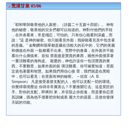
荒漠甘泉 05/06
「耶和華與敬畏他的人親密」（詩篇二十五篇十四節）。 神有
他的秘密，敬畏他的兒女們都可以知道的。神對付他們的手段
，在外表看來，常是殘忍，可怕的。只有信心能看到深處，而
說：“這 是神的秘密。你只能看見外面﹔我卻能看見其中包含著
的意義。” 金剛鑽和翡翠都是藏在頂粗大的石中的，它們的美麗
和價值在外面 一點都看不出來。荒野中的會幕，在外面并不能
看出什么價值來。豈知 里面盡是寶貴的東西，雖然外面僅罩著
一重頂難看的海狗皮。 親愛的，神也許送你一包頂寶貴的東
西。不要難受，如果外面的裝 璜頂難看。你可確實知道：里面
定規包著愛和智慧。如果我們用信心接 受，我們就是在黑暗
中，也可以看見：在里面有神的秘密。 ～信宣（A. B.
Simpson） 凡是接受基督支配的人，他可以支配一切的環境。
你覺得環境壓迫 你得非常厲害么？不要推開它去。這是窯匠的
手。對你的支配，即將到 來，并非阻止你前進，而是要你忍受
其訓練，因為他不僅要把你制成美 麗大方的器皿，且使你發揮
天賦的功能。