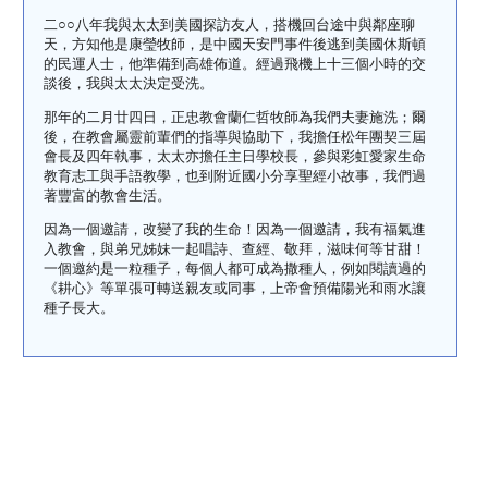
二
○○
八年我與太太到美國探訪友人，搭機回台途中與鄰座聊
天，方知他是康瑩牧師，是中國天安門事件後逃到美國休斯頓
的民運人士，他準備到高雄佈道。經過飛機上十三個小時的交
談後，我與太太決定受洗。
那年的
二月廿四日
，正忠教會蘭仁哲牧師為我們夫妻施洗；爾
後，在教會屬靈前輩們的指導與協助下，我擔任松年團契三屆
會長及四年執事，太太亦擔任主日學校長，參與彩虹愛家生命
教育志工與手語教學，也到附近國小分享聖經小故事，我們過
著豐富的教會生活。
因為一個邀請，改變了我的生命！因為一個邀請，我有福氣進
入教會，與弟兄姊妹一起唱詩、查經、敬拜，滋味何等甘甜！
一個邀約是一粒種子，每個人都可成為撒種人，例如閱讀過的
《耕心》等單張可轉送親友或同事，上帝會預備陽光和雨水讓
種子長大。