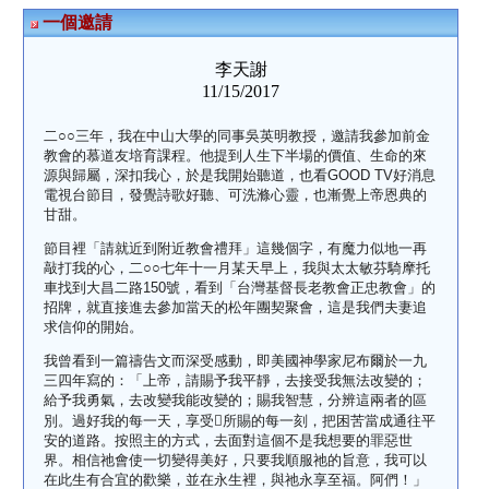
一個邀請
李天謝
11/15/2017
二
○○
三年，我在中山大學的同事吳英
明
教授，邀請我參加前金
教會的慕道友培育課程。他提到人生下半場的價值、生命的來
源與歸屬，深扣我心，於是我開始聽道，也看
GOOD TV
好消息
電視台節目，發覺詩歌好聽、可洗滌心靈，也漸覺上帝恩典的
甘甜。
節目裡「請就近到附近教會禮拜」這幾個字，有魔力似地一再
敲打我的心，二
○○
七年十一月某天早上，我與太太敏芬騎摩托
車找到大昌二路
150
號，看到「台灣基督長老教會正忠教會」的
招牌，就直接進去參加當天的松年團契聚會，這是我們夫妻追
求信仰的開始。
我曾看到一篇禱告文而深受感動，即美國神學家尼布爾於一九
三四年寫的：「上帝，請賜予我平靜，去接受我無法改變的；
給予我勇氣，去改變我能改變的；賜我智慧，分辨這兩者的區
別。過好我的每一天，享受

所賜的每一刻，把困苦當成通往平
安的道路。按照主的方式，去面對這個不是我想要的罪惡世
界。相信祂會使一切變得美好，只要我順服祂的旨意，我可以
在此生有合宜的歡樂，並在永生裡，與祂永享至福。阿們！」