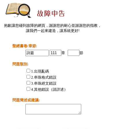
抱歉讓您碰到故障的網頁，謝謝您的耐心並謝謝您的指教，
讓我們一起來建造，讓系統更好!
聖經書卷/章節:
章
節
問題類別:
1.出現亂碼
2.串珠格式錯誤
3.串珠經文錯誤
4.其他錯誤（請詳述）
問題簡述或建議
: