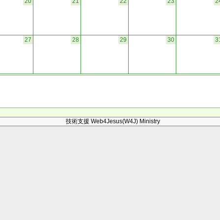
20
21
22
23
2
27
28
29
30
3
技術支援 Web4Jesus(W4J) Ministry