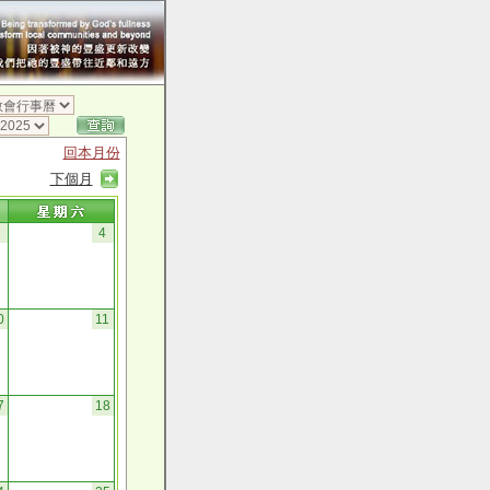
回本月份
下個月
4
0
11
7
18