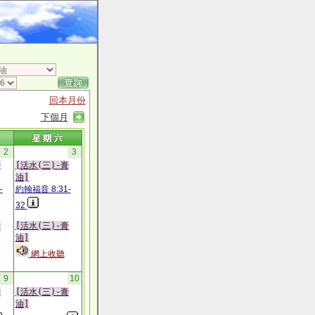
回本月份
下個月
2
3
膏
[活水(三)-膏
油]
-
約翰福音 8:31-
32
膏
[活水(三)-膏
油]
網上收聽
9
10
膏
[活水(三)-膏
油]