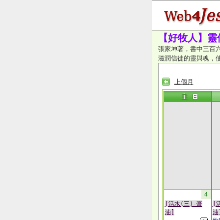
【好牧人】靈修
張家坤著，書中三百
滋潤信徒的靈與魂，
上個月
4
[活水(三)-膏
[
油]
油