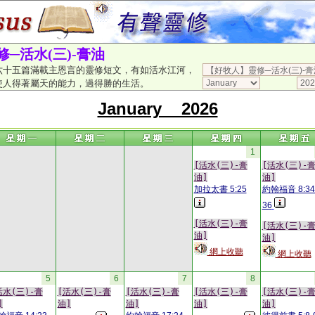
─活水(三)-膏油
六十五篇滿載主恩言的靈修短文，有如活水江河，
使人得著屬天的能力，過得勝的生活。
January 2026
1
[活水(三)-膏
[活水(三)-
油]
油]
加拉太書 5:25
約翰福音 8:34
36
[活水(三)-膏
[活水(三)-
油]
油]
網上收聽
網上收聽
5
6
7
8
活水(三)-膏
[活水(三)-膏
[活水(三)-膏
[活水(三)-膏
[活水(三)-
]
油]
油]
油]
油]