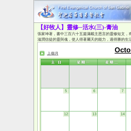
【好牧人】靈修─活水(三)-膏油
張家坤著，書中三百六十五篇滿載主恩言的靈修短文，
滋潤信徒的靈與魂，使人得著屬天的能力，過得勝的生
Oct
上個月
5
6
7
12
13
14