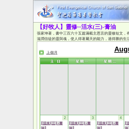
【好牧人】靈修─活水(三)-膏油
張家坤著，書中三百六十五篇滿載主恩言的靈修短文，
滋潤信徒的靈與魂，使人得著屬天的能力，過得勝的生
Aug
上個月
2
3
4
[活水(三)-膏
[活水(三)-膏
[活水(三)-膏
[
油]
油]
油]
油