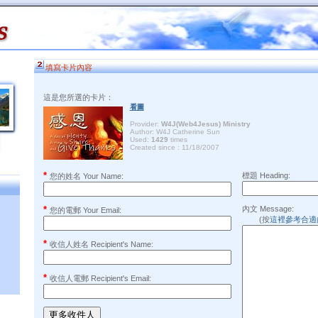
填寫卡片內容
這是您所選的卡片：
看圖
Provider:
W4J(Web4Jesus) Ministry
Author: W4J Catherine Sun
Used:
1429
times
Created since : 11/18/2007
*
標題 Heading:
您的姓名 Your Name:
*
內文 Message:
您的電郵 Your Email:
(按
這裡參考合適
*
收信人姓名 Recipient's Name:
*
收信人電郵 Recipient's Email: