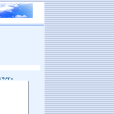
的聖經經文
)