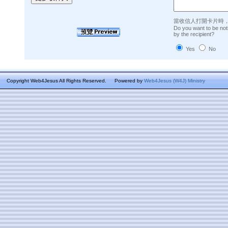
當收信人打開卡片時
Do you want to be not
by the recipient?
Yes
No
Copyright Web4Jesus All Rights Reserved.
Powered by
Web4Jesus (W4J) Ministry