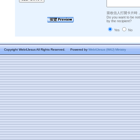
當收信人打開卡片時
Do you want to be not
by the recipient?
Yes
No
Copyright Web4Jesus All Rights Reserved.
Powered by
Web4Jesus (W4J) Ministry