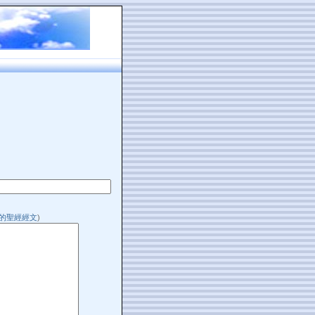
的聖經經文
)