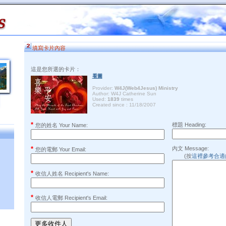
填寫卡片內容
這是您所選的卡片：
看圖
Provider:
W4J(Web4Jesus) Ministry
Author: W4J Catherine Sun
Used:
1839
times
Created since : 11/18/2007
*
標題 Heading:
您的姓名 Your Name:
*
內文 Message:
您的電郵 Your Email:
(按
這裡參考合適
*
收信人姓名 Recipient's Name:
*
收信人電郵 Recipient's Email: