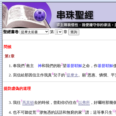
聖經書卷
第
章
問候
第1章
1
2
奉我們
救主
神
和我們的盼
望
基督耶穌
之命，作
基督耶穌
4
5
6
寫信給那因信主作我真
兒子的
提摩太
。願
恩惠、憐憫、平
提防虛偽的道理
7
8
我往
馬其頓
去的時候，曾勸你仍住在
以弗所
，好囑咐那幾
10
11
12
也不可聽從荒
渺無憑的話語和無窮的家
譜；這等事只生