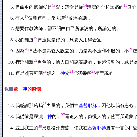
13
14
15
但命令的總歸就是
愛；這愛是從
清潔的心和無虧的
良心
17
18
有人
偏離這些，反去講
虛浮的話，
想要作教法師，卻不明白自己所講說的，所論定的。
19
我們知道
律法原是好的，只要人用得合宜；
20
21
因為
律法不是為義人設立的，乃是為不法和不服的，不
22
行淫和親
男色的，搶人口和說謊話的，並起假誓的，或是
23
24
25
這是照著可稱
頌之
神
交
托我榮耀
福音說的。
保羅
蒙
神
的憐憫
26
我感謝那給我
力量的，我們主
基督耶穌
，因他以我有忠心
27
我從前是褻瀆
神
的，
逼迫
人
的，侮慢
人
的；然而我還蒙
30
31
並且我主的
恩是格外豐盛，使我在
基督耶穌
裏有
信心和