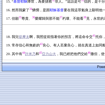
32
33
“
基督耶穌
降世，為要拯救
罪人。”這話是可
信的，是十分
34
然而我蒙了
憐憫，是因
耶穌基督
要在我這罪魁身上顯明他
35
36
37
38
但願
尊貴、
榮耀歸與那不能
朽壞、不能看
見，永世的
41
我兒
提摩太
啊，我照從前指著你的預言，將這命令交
托你
43
常存信心和無虧的
良心。有人丟棄良心，就在真道上如同
44
45
46
其中有
許米乃
和
亞力山大
，我已經把他們交給
撒但，使
Power