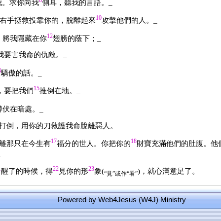
我。求你向我
側耳，聽我的言語。_
10
右手拯救投靠你的，脫離起來
攻擊他們的人。_
12
，將我隱藏在你
翅膀的蔭下；_
我要害我命的仇敵。_
4
驕傲的話。_
15
，要把我們
推倒在地。_
蹲伏在暗處。_
他打倒，用你的刀救護我命脫離惡人。_
17
18
離那只在今生有
福分的世人。你把你的
財寶充滿他們的肚腹。他
_
1
22
23
醒了的時候，得
見你的形
象(
)，就心滿意足了。
“見”或作“看”
Powered by Web4Jesus (W4J) Ministry