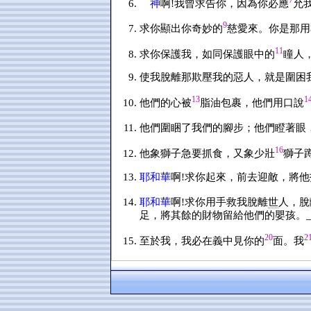
神
啊!我曾求告你，因為你必應
允
9
求你顯出你奇妙的
慈愛來。你是那用
11
求你保護我，如同保護眼中的
瞳人
使我脫離那欺壓我的惡人，就是圍困
13
1
他們的心被
脂油包裹，他們用口說
他們圍睏了我們的腳步；他們瞪著眼
16
他象獅子急要抓食，又象少壯
獅子
耶和華
啊!求你起來，前去迎敵，將
耶和華
啊!求你用手救我脫離
世
人，脫
足，將其餘的財物留給他們的嬰孩。
20
2
至於我，我必在義中見你的
面。我