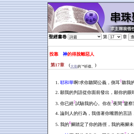
聖經書卷
第
章
投靠
神
的得脫離惡人
第17章
(
)
大衛
的`*祈禱。
1
耶和華
啊!求你聽聞公義，側耳
聽我
願我的判語從你面前發出，願你的眼
2
3
4
你已經
試驗我的心。你在
夜間
鑒察
論到人的行為，我借著你嘴唇的言語
6
我的
腳踏定了你的路徑，我的兩腳未
7