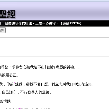
的呼籲；求你留心聽我這不出於詭詐嘴唇的祈禱。_
睛觀看公正。_
5
我，你熬
煉我，卻找不著什麼。我立志叫我口中沒有過失。_
，自己謹守，不行強暴人的道路。_
曾滑跌。_
8