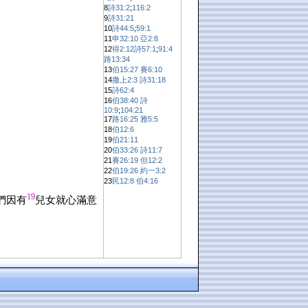
8
詩31:2
;
116:2
9
詩31:21
10
詩44:5
;
59:1
11
申32:10
亞2:8
12
得2:12
詩57:1
;
91:4
路13:34
13
伯15:27
賽6:10
14
撒上2:3
詩31:18
15
詩62:4
16
伯38:40
詩
10:9
;
104:21
17
路16:25
雅5:5
18
伯12:6
19
伯21:11
20
伯33:26
詩11:7
21
賽26:19
但12:2
22
伯19:26
約一3:2
23
民12:8
伯4:16
19
們因有
兒女就心滿意