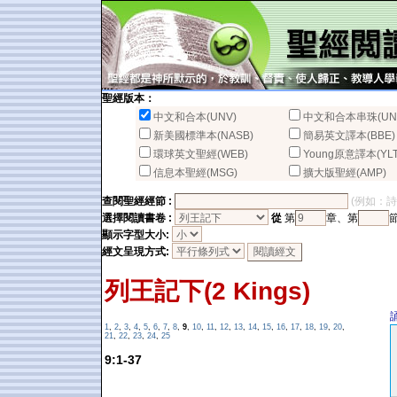
聖經版本：
中文和合本(UNV)
中文和合本串珠(UN
新美國標準本(NASB)
簡易英文譯本(BBE)
環球英文聖經(WEB)
Young原意譯本(YLT
信息本聖經(MSG)
擴大版聖經(AMP)
查閱聖經經節 :
(例如：詩篇2
選擇閱讀書卷 :
從
第
章、第
顯示字型大小:
經文呈現方式:
列王記下(2 Kings)
1
,
2
,
3
,
4
,
5
,
6
,
7
,
8
,
9
,
10
,
11
,
12
,
13
,
14
,
15
,
16
,
17
,
18
,
19
,
20
,
21
,
22
,
23
,
24
,
25
9:1-37