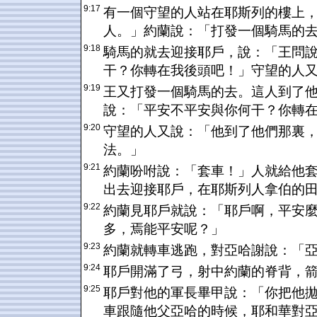
9:17
有一個守望的人站在耶斯列的樓上
人。」約蘭說：「打發一個騎馬的
9:18
騎馬的就去迎接耶戶，說：「王問
干？你轉在我後頭吧！」守望的人
9:19
王又打發一個騎馬的去。這人到了
說：「平安不平安與你何干？你轉
9:20
守望的人又說：「他到了他們那裏
法。」
9:21
約蘭吩咐說：「套車！」人就給他
出去迎接耶戶，在耶斯列人拿伯的
9:22
約蘭見耶戶就說：「耶戶啊，平安
多，焉能平安呢？」
9:23
約蘭就轉車逃跑，對亞哈謝說：「
9:24
耶戶開滿了弓，射中約蘭的脊背，
9:25
耶戶對他的軍長畢甲說：「你把他
車跟隨他父亞哈的時候，耶和華對