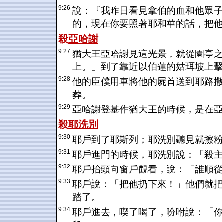
9:26
說：『我昨日看見拿伯的血和他眾
的，現在你要照著耶和華的話，把
殺
亞哈謝
9:27
猶大王亞哈謝見這光景，就從園亭
上。」到了靠近以伯蓮的姑珥坡上
9:28
他的臣僕用車將他的屍首送到耶路
葬。
9:29
亞哈謝登基作猶大王的時候，是在
殺
耶洗別
9:30
耶戶到了耶斯列；耶洗別聽見就擦
9:31
耶戶進門的時候，耶洗別說：「殺
9:32
耶戶抬頭向窗戶觀看，說：「誰順
9:33
耶戶說：「把他扔下來！」他們就
踏了。
9:34
耶戶進去，喫了喝了，吩咐說：「