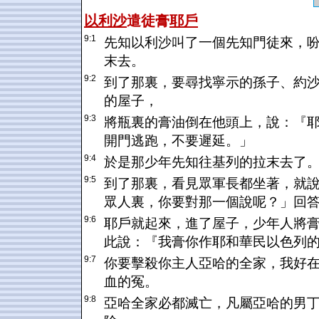
以利沙
遣徒膏
耶戶
9:1
先知以利沙叫了一個先知門徒來，
末去。
9:2
到了那裏，要尋找寧示的孫子、約
的屋子，
9:3
將瓶裏的膏油倒在他頭上，說：『
開門逃跑，不要遲延。」
9:4
於是那少年先知往基列的拉末去了
9:5
到了那裏，看見眾軍長都坐著，就
眾人裏，你要對那一個說呢？」回
9:6
耶戶就起來，進了屋子，少年人將
此說：『我膏你作耶和華民以色列
9:7
你要擊殺你主人亞哈的全家，我好
血的冤。
9:8
亞哈全家必都滅亡，凡屬亞哈的男