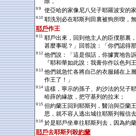
除，
9:9
使亞哈的家像尼八兒子耶羅波安的
9:10
耶洗別必在耶斯列田裏被狗所喫，
耶戶
作王
9:11
耶戶出來，回到他主人的臣僕那裏
甚麼事呢？」回答說：「你們認得
9:12
他們說：「這是假話，你據實地告
『耶和華如此說：我膏你作以色列
9:13
他們就急忙各將自己的衣服鋪在上
作王了！」
9:14
這樣，寧示的孫子、約沙法的兒子
哈薛的緣故，把守基列的拉末；
9:15
但約蘭王回到耶斯列，醫治與亞蘭
思，就不容人逃出城往耶斯列報信
9:16
於是耶戶坐車往耶斯列去，因為約
耶戶
去
耶斯列
殺
約蘭