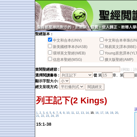
聖經版本：
中文和合本(UNV)
中文和合本串珠(UN
新美國標準本(NASB)
簡易英文譯本(BBE)
環球英文聖經(WEB)
Young原意譯本(YLT
信息本聖經(MSG)
擴大版聖經(AMP)
查閱聖經經節 :
(例如：詩篇2
選擇閱讀書卷 :
從
第
章、第
顯示字型大小:
經文呈現方式:
列王記下(2 Kings)
1
,
2
,
3
,
4
,
5
,
6
,
7
,
8
,
9
,
10
,
11
,
12
,
13
,
14
,
15
,
16
,
17
,
18
,
19
,
20
,
21
,
22
,
23
,
24
,
25
15:1-38