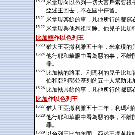
15:20
米拿現向以色列一切大富戶索要銀
亞述王回去，不在國中停留。
15:21
米拿現其餘的事，凡他所行的都寫
15:22
米拿現與他列祖同睡。他兒子比加
比加轄
作
以色列
王
15:23
猶大王亞撒利雅五十年，米拿現的
15:24
他行耶和華眼中看為惡的事，不離
罪。
15:25
比加轄的將軍、利瑪利的兒子比加
伯和亞利耶並基列的五十人幫助比
15:26
比加轄其餘的事，凡他所行的都寫
比加
作
以色列
王
15:27
猶大王亞撒利雅五十二年，利瑪利
15:28
他行耶和華眼中看為惡的事，不離
罪。
15:29
以色列王比加年間，亞述王提革拉