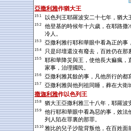
亞撒利雅
作
猶大
王
15:1
以色列王耶羅波安二十七年，猶大
15:2
他登基的時候年十六歲，在耶路撒
冷人。
15:3
亞撒利雅行耶和華眼中看為正的事
15:4
只是邱壇還沒有廢去，百姓仍在那
15:5
耶和華降災與王，使他長大痲瘋，
家事，治理國民。
15:6
亞撒利雅其餘的事，凡他所行的都
15:7
亞撒利雅與他列祖同睡，葬在大衛
撒迦利雅
作
以色列
王
15:8
猶大王亞撒利雅三十八年，耶羅波
15:9
他行耶和華眼中看為惡的事，效法
列人陷在罪裏的那罪。
15:10
雅比的兒子沙龍背叛他，在百姓面