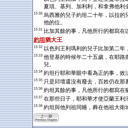
夏瑣、基列、加利利，和拿弗他利
15:30
烏西雅的兒子約坦二十年，以拉的
他的位。
15:31
比加其餘的事，凡他所行的都寫在
約坦
猶大
王
15:32
以色列王利瑪利的兒子比加第二年
15:33
他登基的時候年二十五歲，在耶路
兒。
15:34
約坦行耶和華眼中看為正的事，效
15:35
只是邱壇還沒有廢去，百姓仍在那
15:36
約坦其餘的事，凡他所行的都寫在
15:37
在那些日子，耶和華才使亞蘭王利
15:38
約坦與他列祖同睡，葬在他祖大衛