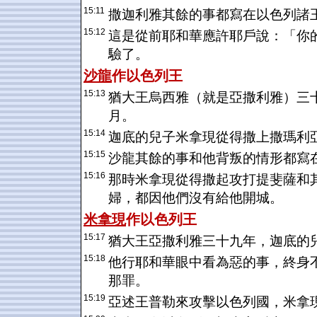
15:11
撒迦利雅其餘的事都寫在以色列諸
15:12
這是從前耶和華應許耶戶說：「你
驗了。
沙龍
作
以色列
王
15:13
猶大王烏西雅（就是亞撒利雅）三
月。
15:14
迦底的兒子米拿現從得撒上撒瑪利
15:15
沙龍其餘的事和他背叛的情形都寫
15:16
那時米拿現從得撒起攻打提斐薩和
婦，都因他們沒有給他開城。
米拿現
作
以色列
王
15:17
猶大王亞撒利雅三十九年，迦底的
15:18
他行耶和華眼中看為惡的事，終身
那罪。
15:19
亞述王普勒來攻擊以色列國，米拿