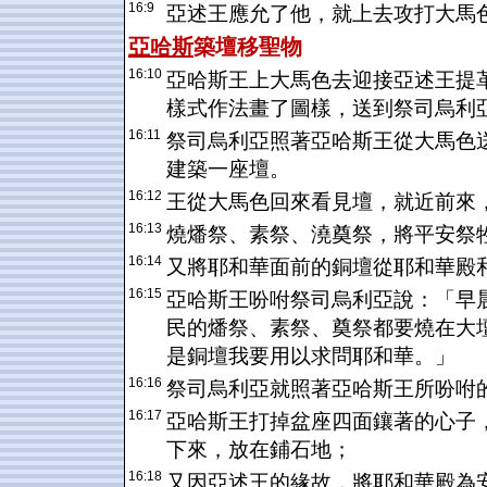
16:9
亞述王應允了他，就上去攻打大馬
亞哈斯
築壇移聖物
16:10
亞哈斯王上大馬色去迎接亞述王提
樣式作法畫了圖樣，送到祭司烏利
16:11
祭司烏利亞照著亞哈斯王從大馬色
建築一座壇。
16:12
王從大馬色回來看見壇，就近前來
16:13
燒燔祭、素祭、澆奠祭，將平安祭
16:14
又將耶和華面前的銅壇從耶和華殿
16:15
亞哈斯王吩咐祭司烏利亞說：「早
民的燔祭、素祭、奠祭都要燒在大
是銅壇我要用以求問耶和華。」
16:16
祭司烏利亞就照著亞哈斯王所吩咐
16:17
亞哈斯王打掉盆座四面鑲著的心子
下來，放在鋪石地；
16:18
又因亞述王的緣故，將耶和華殿為