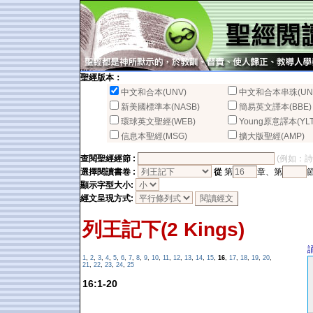
聖經版本：
中文和合本(UNV)
中文和合本串珠(UN
新美國標準本(NASB)
簡易英文譯本(BBE)
環球英文聖經(WEB)
Young原意譯本(YLT
信息本聖經(MSG)
擴大版聖經(AMP)
查閱聖經經節 :
(例如：詩篇2
選擇閱讀書卷 :
從
第
章、第
顯示字型大小:
經文呈現方式:
列王記下(2 Kings)
1
,
2
,
3
,
4
,
5
,
6
,
7
,
8
,
9
,
10
,
11
,
12
,
13
,
14
,
15
,
16
,
17
,
18
,
19
,
20
,
21
,
22
,
23
,
24
,
25
16:1-20