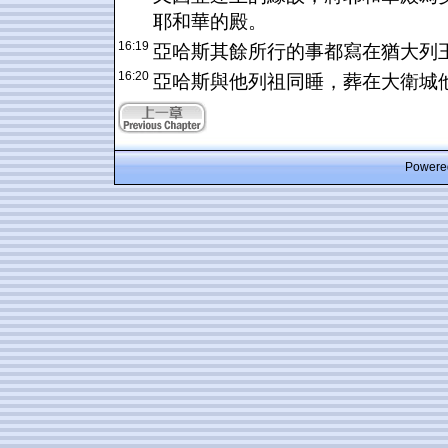
耶和華的殿。
16:19
亞哈斯其餘所行的事都寫在猶大列
16:20
亞哈斯與他列祖同睡，葬在大衛城
Powered