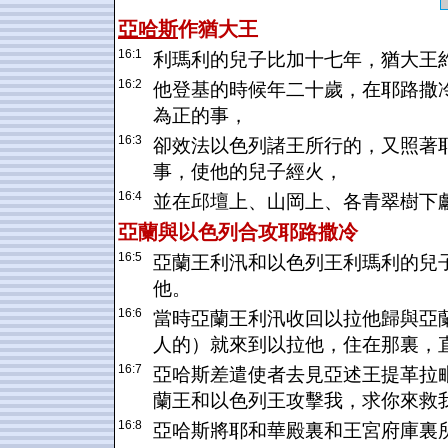
亞哈斯
作
猶大
王
16:1
利瑪利的兒子比加十七年，猶大王
16:2
他登基的時候年二十歲，在耶路撒
為正的事，
16:3
卻效法以色列諸王所行的，又照著
事，使他的兒子經火，
16:4
並在邱壇上、山岡上、各青翠樹下
亞蘭
與
以色列
合攻
耶路撒冷
16:5
亞蘭王利汛和以色列王利瑪利的兒
他。
16:6
當時亞蘭王利汛收回以拉他歸與亞
人的）就來到以拉他，住在那裏，
16:7
亞哈斯差遣使者去見亞述王提革拉
蘭王和以色列王攻擊我，求你來救
16:8
亞哈斯將耶和華殿裏和王宮府庫裏