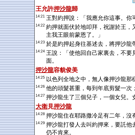
王允許
押沙龍
歸
14:21
王對約押說：「我應允你這事。你
14:22
約押就面伏於地叩拜，祝謝於王，
主我王眼前蒙恩了。」
14:23
於是約押起身往基述去，將押沙龍
14:24
王說：「使他回自己家裏去，不要
面。
押沙龍
容貌俊美
14:25
以色列全地之中，無人像押沙龍那
14:26
他的頭髮甚重，每到年底剪髮一次
14:27
押沙龍生了三個兒子，一個女兒。
大衛
見
押沙龍
14:28
押沙龍住在耶路撒冷足有二年，沒
14:29
押沙龍打發人去叫約押來，要託他
仍不肯來。