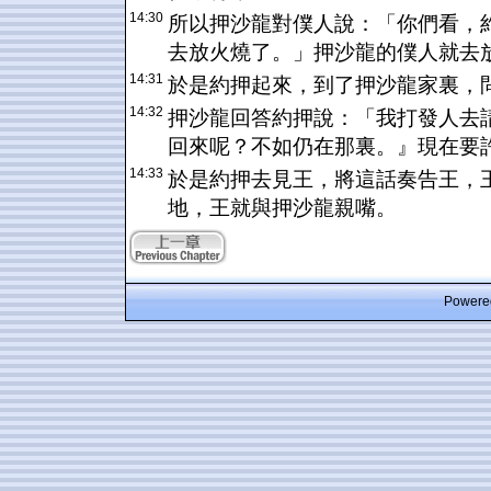
14:30
所以押沙龍對僕人說：「你們看，
去放火燒了。」押沙龍的僕人就去
14:31
於是約押起來，到了押沙龍家裏，
14:32
押沙龍回答約押說：「我打發人去
回來呢？不如仍在那裏。』現在要
14:33
於是約押去見王，將這話奏告王，
地，王就與押沙龍親嘴。
Powered