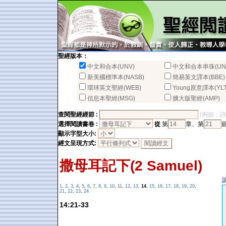
聖經版本：
中文和合本(UNV)
中文和合本串珠(UN
新美國標準本(NASB)
簡易英文譯本(BBE)
環球英文聖經(WEB)
Young原意譯本(YLT
信息本聖經(MSG)
擴大版聖經(AMP)
查閱聖經經節 :
(例如：詩篇2
選擇閱讀書卷 :
從
第
章、第
顯示字型大小:
經文呈現方式:
撒母耳記下(2 Samuel)
1
,
2
,
3
,
4
,
5
,
6
,
7
,
8
,
9
,
10
,
11
,
12
,
13
,
14
,
15
,
16
,
17
,
18
,
19
,
20
,
21
,
22
,
23
,
24
14:21-33