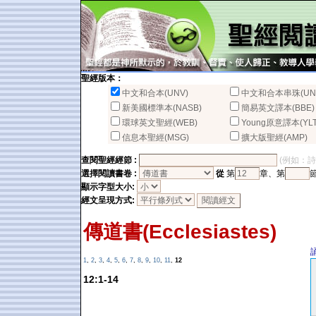
聖經版本：
中文和合本(UNV)
中文和合本串珠(UN
新美國標準本(NASB)
簡易英文譯本(BBE)
環球英文聖經(WEB)
Young原意譯本(YLT
信息本聖經(MSG)
擴大版聖經(AMP)
查閱聖經經節 :
(例如：詩篇2
選擇閱讀書卷 :
從
第
章、第
顯示字型大小:
經文呈現方式:
傳道書(Ecclesiastes)
1
,
2
,
3
,
4
,
5
,
6
,
7
,
8
,
9
,
10
,
11
,
12
12:1-14