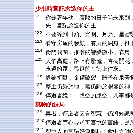
少壯時宜記念造你的主
12:1
你趁著年幼、衰敗的日子尚未來到
先，當記念造你的主。
12:2
不要等到日頭、光明、月亮、星宿
12:3
看守房屋的發顫，有力的屈身，推
12:4
街門關閉，推磨的響聲微小，雀鳥
12:5
人怕高處，路上有驚慌，杏樹開花
永遠的家，弔喪的在街上往來。
12:6
銀鍊折斷，金罐破裂，瓶子在泉旁
12:7
塵土仍歸於地，靈仍歸於賜靈的神
12:8
傳道者說：「虛空的虛空，凡事都
萬物的結局
12:9
再者，傳道者因有智慧，仍將知識
12:10
傳道者專心尋求可喜悅的言語，是
12:11
智慧人的言語好像刺棍；會中之師