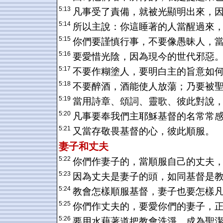
5:13
凡事受了責備，就被光顯明出來，
5:14
所以主說：你這睡著的人當醒過來
5:15
你們要謹慎行事，不要像愚昧人，
5:16
要愛惜光陰，因為現今的世代邪惡
5:17
不要作糊塗人，要明白主的旨意如
5:18
不要醉酒，酒能使人放蕩；乃要被
5:19
當用詩章、頌詞、靈歌、彼此對說
5:20
凡事要奉我們主耶穌基督的名常常
5:21
又當存敬畏基督的心，彼此順服。
妻子和丈夫
5:22
你們作妻子的，當順服自己的丈夫
5:23
因為丈夫是妻子的頭，如同基督是
5:24
教會怎樣順服基督，妻子也要怎樣
5:25
你們作丈夫的，要愛你們的妻子，
5:26
要用水藉著道把教會洗淨，成為聖