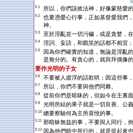
5:1
所以，你們該效法神，好像蒙慈愛
5:2
也要憑愛心行事，正如基督愛我們
神。
5:3
至於淫亂並一切污穢，或是貪婪，
5:4
淫詞、妄語，和戲笑的話都不相宜
5:5
因為你們確實的知道，無論是淫亂
是無分的。有貪心的，就與拜偶像
要作光明的子女
5:6
不要被人虛浮的話欺哄；因這些事
5:7
所以，你們不要與他們同夥。
5:8
從前你們是暗昧的，但如今在主裏
5:9
光明所結的果子就是一切良善、公
5:10
總要察驗何為主所喜悅的事。
5:11
那暗昧無益的事，不要與人同行，
5:12
因為他們暗中所行的，就是提起來