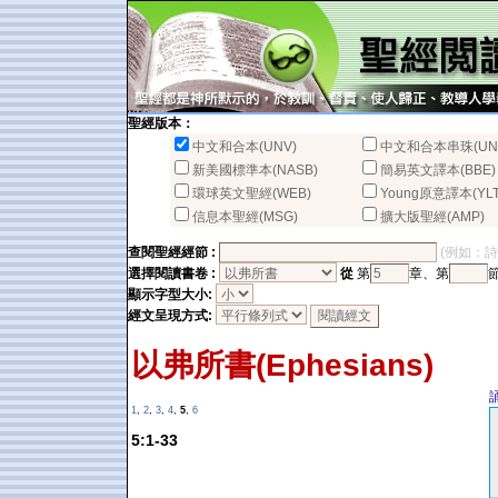
聖經版本：
中文和合本(UNV)
中文和合本串珠(UN
新美國標準本(NASB)
簡易英文譯本(BBE)
環球英文聖經(WEB)
Young原意譯本(YLT
信息本聖經(MSG)
擴大版聖經(AMP)
查閱聖經經節 :
(例如：詩篇2
選擇閱讀書卷 :
從
第
章、第
顯示字型大小:
經文呈現方式:
以弗所書(Ephesians)
1
,
2
,
3
,
4
,
5
,
6
5:1-33