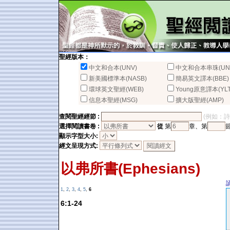
聖經版本：
中文和合本(UNV)
中文和合本串珠(UN
新美國標準本(NASB)
簡易英文譯本(BBE)
環球英文聖經(WEB)
Young原意譯本(YLT
信息本聖經(MSG)
擴大版聖經(AMP)
查閱聖經經節 :
(例如：詩篇2
選擇閱讀書卷 :
從
第
章、第
顯示字型大小:
經文呈現方式:
以弗所書(Ephesians)
1
,
2
,
3
,
4
,
5
,
6
6:1-24