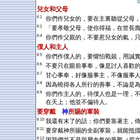
兒女和父母
6:1
你們作兒女的，要在主裏聽從父母
6:2
「要孝敬父母，使你得福，在世長
6:4
你們作父親的，不要惹兒女的氣，
僕人和主人
6:5
你們作僕人的，要懼怕戰兢，用誠
6:6
不要只在眼前事奉，像是討人喜歡
6:7
甘心事奉，好像服事主，不像服事
6:8
因為曉得各人所行的善事，不論是
6:9
你們作主人的，待僕人也是一理，
在天上；他並不偏待人。
要穿戴
神
所賜的軍裝
6:10
我還有末了的話：你們要靠著主，
6:11
要穿戴神所賜的全副軍裝，就能抵
6:12
因我們並不是與屬血氣的爭戰（原