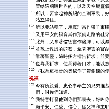
管轄這幽暗世界的，以及天空屬靈
6:13
所以，要拿起神所賜的全副軍裝，
站立得住。
6:14
所以要站穩了，用真理當作帶子束
6:15
又用平安的福音當作預備走路的鞋
6:16
此外，又拿著信德當作籐牌，可以
6:17
並戴上救恩的頭盔，拿著聖靈的寶
6:18
靠著聖靈，隨時多方禱告祈求；並
6:19
也為我祈求，使我得著口才，能以
6:20
（我為這福音的奧秘作了帶鎖鍊的
祝福
6:21
今有所親愛、忠心事奉主的兄弟推
們，叫你們知道。
6:22
我特意打發他到你們那裏去，好叫
6:23
願平安、仁愛、信心、從父神和主