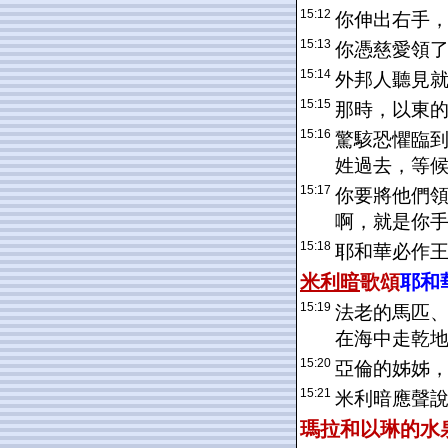
15:12
你伸出右手
15:13
你憑慈愛領
15:14
外邦人聽見
15:15
那時，以東
15:16
驚駭恐懼臨
姓過去，等
15:17
你要將他們
啊，就是你
15:18
耶和華必作
米利暗
歌頌
耶和
15:19
法老的馬匹
在海中走乾
15:20
亞倫的姊姊
15:21
米利暗應聲
瑪拉
和
以琳
的水