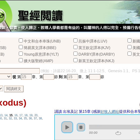
)
中文和合本串珠(UNB)
呂振中譯本(LUV)
新國
SB)
簡易英文譯本(BBE)
英王欽定譯本(KJV)
美國
B)
Young原意譯本(YLT)
DARBY譯本(DARBY)
英文
)
擴大版聖經(AMP)
新英王欽定譯本(NKJ)
(例如：詩篇22:16-20、撒上 11:1-12:5、Genesis 1:1、PS 
從
第
章、第
節
到
第
章、第
節
odus)
誦讀 出埃及記 第15章 (感謝
好牧人網站
提供和合本
13
,
14
,
15
,
16
,
17
,
18
,
19
,
20
,
30
,
31
,
32
,
33
,
34
,
35
,
36
,
37
,
38
,
00:00