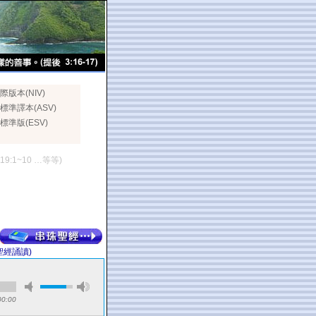
際版本(NIV)
標準譯本(ASV)
標準版(ESV)
119:1~10 …等等)
聖經誦讀)
00:00