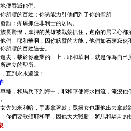
，地便吞滅他們。
了你所贖的百姓；你憑能力引他們到了你的聖所。
就發顫；疼痛抓住非利士的居民。
的族長驚惶，摩押的英雄被戰兢抓住，迦南的居民心都
到他們。耶和華啊，因你膀臂的大能，他們如石頭寂然
候你所贖的百姓過去。
領進去，栽於你產業的山上，耶和華啊，就是你為自己
手所建立的聖所。
王，直到永永遠遠！
華
、車輛，和馬兵下到海中，耶和華使海水回流，淹沒他
地。
，女先知米利暗，手裏拿著鼓；眾婦女也跟他出去拿鼓
說：你們要歌頌耶和華，因他大大戰勝，將馬和騎馬的
泉