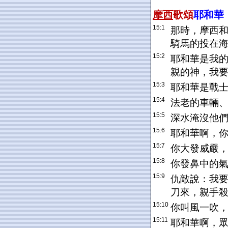
摩西
歌頌
耶和華
15:1
那時，摩西
騎馬的投在
15:2
耶和華是我
親的神，我
15:3
耶和華是戰
15:4
法老的車輛
15:5
深水淹沒他
15:6
耶和華啊，
15:7
你大發威嚴
15:8
你發鼻中的
15:9
仇敵說：我
刀來，親手
15:10
你叫風一吹
15:11
耶和華啊，