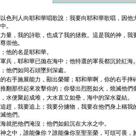
和以色列人向耶和華唱歌說：我要向耶和華歌唱，因他
海中。
的力量，我的詩歌，也成了我的拯救。這是我的神，我
要尊崇他。
士；他的名是耶和華。
、軍兵，耶和華已拋在海中；他特選的軍長都沉於紅海
們；他們如同石頭墜到深處。
你的右手施展能力，顯出榮耀；耶和華啊，你的右手摔
，推翻那些起來攻擊你的；你發出烈怒如火，燒滅他們
氣，水便聚起成堆，大水直立如壘，海中的深水凝結。
要追趕，我要追上；我要分擄物，我要在他們身上稱我
殺滅他們。
，海就把他們淹沒；他們如鉛沉在大水之中。
眾神之中，誰能像你？誰能像你至聖至榮，可頌可畏，