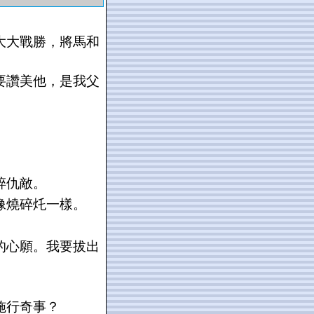
大大戰勝，將馬和
要讚美他，是我父
。
碎仇敵。
像燒碎灹一樣。
的心願。我要拔出
施行奇事？