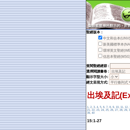
聖經版本：
中文和合本(UNV
新美國標準本(NA
環球英文聖經(WE
信息本聖經(MSG
查閱聖經經節 :
選擇閱讀書卷 :
顯示字型大小:
經文呈現方式:
出埃及記(Ex
1
,
2
,
3
,
4
,
5
,
6
,
7
,
8
,
9
,
10
,
11
,
12
,
21
,
22
,
23
,
24
,
25
,
26
,
27
,
28
,
29
,
39
,
40
15:1-27