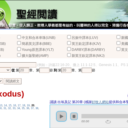
)
中文和合本串珠(UNB)
呂振中譯本(LUV)
新國
SB)
簡易英文譯本(BBE)
英王欽定譯本(KJV)
美國
B)
Young原意譯本(YLT)
DARBY譯本(DARBY)
英文
)
擴大版聖經(AMP)
新英王欽定譯本(NKJ)
(例如：詩篇22:16-20、撒上 11:1-12:5、Genesis 1:1、PS 
從
第
章、第
節
到
第
章、第
節
odus)
誦讀 出埃及記 第20章 (感謝
好牧人網站
提供和合本
13
,
14
,
15
,
16
,
17
,
18
,
19
,
20
,
30
,
31
,
32
,
33
,
34
,
35
,
36
,
37
,
38
,
00:00