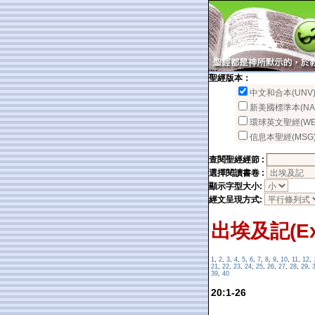
聖經版本：
中文和合本(UNV
新美國標準本(NA
環球英文聖經(WE
信息本聖經(MSG
查閱聖經經節 :
選擇閱讀書卷 :
顯示字型大小:
經文呈現方式:
出埃及記(Ex
1
,
2
,
3
,
4
,
5
,
6
,
7
,
8
,
9
,
10
,
11
,
12
,
21
,
22
,
23
,
24
,
25
,
26
,
27
,
28
,
29
,
39
,
40
20:1-26