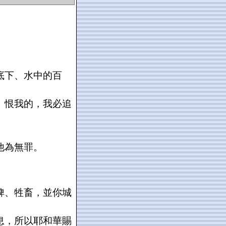
底下、水中的百
。恨我的，我必追
他為無罪。
婢、牲畜，並你城
息，所以耶和華賜