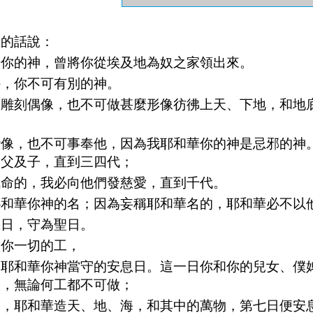
切的話說：
華你的神，曾將你從埃及地為奴之家領出來。
外，你不可有別的神。
己雕刻偶像，也不可做甚麼形像彷彿上天、下地，和地
些像，也不可事奉他，因為我耶和華你的神是忌邪的神
自父及子，直到三四代；
誡命的，我必向他們發慈愛，直到千代。
耶和華你神的名；因為妄稱耶和華名的，耶和華必不以
息日，守為聖日。
做你一切的工，
向耶和華你神當守的安息日。這一日你和你的兒女、僕
旅，無論何工都不可做；
內，耶和華造天、地、海，和其中的萬物，第七日便安