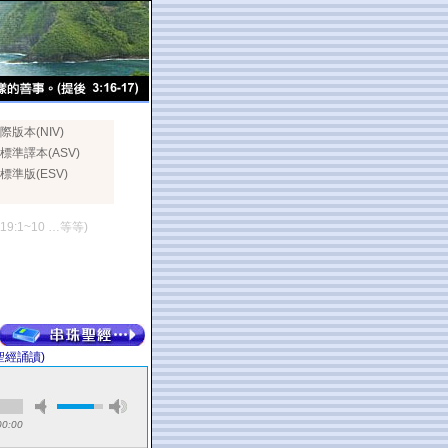
際版本(NIV)
標準譯本(ASV)
標準版(ESV)
119:1~10 …等等)
聖經誦讀)
00:00