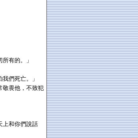
切所有的。」
怕我們死亡。」
常敬畏他，不致犯
天上和你們說話