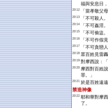
福與安息日
20:12
「當孝敬父
20:13
「不可殺人
20:14
「不可姦淫
20:15
「不可偷盜
20:16
「不可作假
20:17
「不可貪戀
20:18
眾百姓見雷
20:19
對摩西說：
20:20
摩西對百姓
罪。」
20:21
於是百姓遠
禁造神像
20:22
耶和華對摩
了。