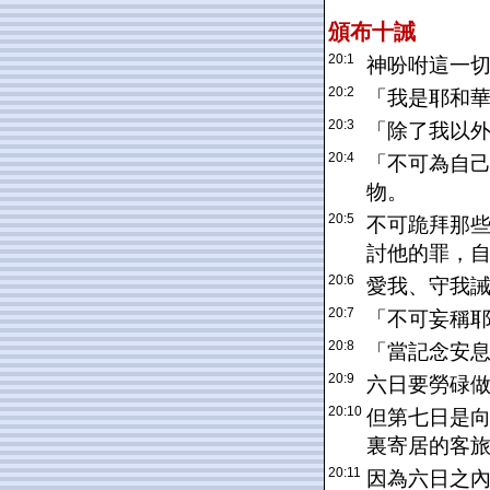
頒布十誡
20:1
神吩咐這一
20:2
「我是耶和
20:3
「除了我以
20:4
「不可為自
物。
20:5
不可跪拜那
討他的罪，
20:6
愛我、守我
20:7
「不可妄稱
20:8
「當記念安
20:9
六日要勞碌
20:10
但第七日是
裏寄居的客
20:11
因為六日之