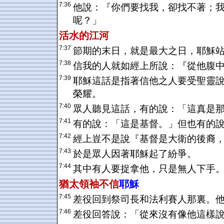
7:36
他說：『你們要找我，卻找不著；
呢？」
活水的江河
7:37
節期的末日，就是最大之日，耶穌
7:38
信我的人就如經上所說：『從他腹
7:39
耶穌這話是指著信他之人要受聖靈
榮耀。
7:40
眾人聽見這話，有的說：「這真是
7:41
有的說：「這是基督。」但也有的
7:42
經上豈不是說『基督是大衛的後裔
7:43
於是眾人因著耶穌起了紛爭。
7:44
其中有人要捉拿他，只是無人下手
猶太
領袖不信
耶穌
7:45
差役回到祭司長和法利賽人那裏。
7:46
差役回答說：「從來沒有像他這樣