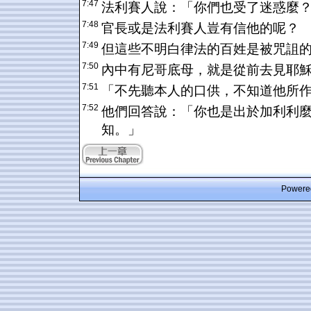
7:47
法利賽人說：「你們也受了迷惑麼
7:48
官長或是法利賽人豈有信他的呢？
7:49
但這些不明白律法的百姓是被咒詛
7:50
內中有尼哥底母，就是從前去見耶
7:51
「不先聽本人的口供，不知道他所
7:52
他們回答說：「你也是出於加利利
知。」
Powered