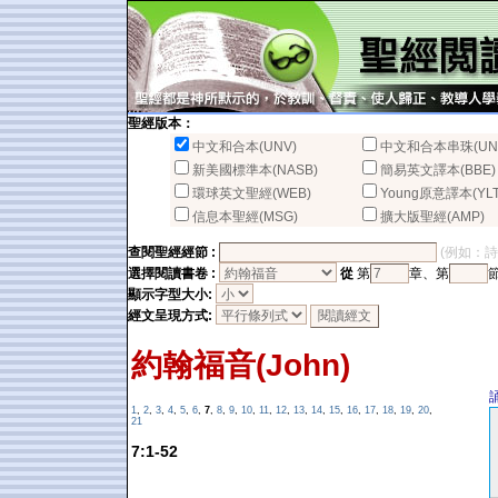
聖經版本：
中文和合本(UNV)
中文和合本串珠(UN
新美國標準本(NASB)
簡易英文譯本(BBE)
環球英文聖經(WEB)
Young原意譯本(YLT
信息本聖經(MSG)
擴大版聖經(AMP)
查閱聖經經節 :
(例如：詩篇2
選擇閱讀書卷 :
從
第
章、第
顯示字型大小:
經文呈現方式:
約翰福音(John)
1
,
2
,
3
,
4
,
5
,
6
,
7
,
8
,
9
,
10
,
11
,
12
,
13
,
14
,
15
,
16
,
17
,
18
,
19
,
20
,
21
7:1-52