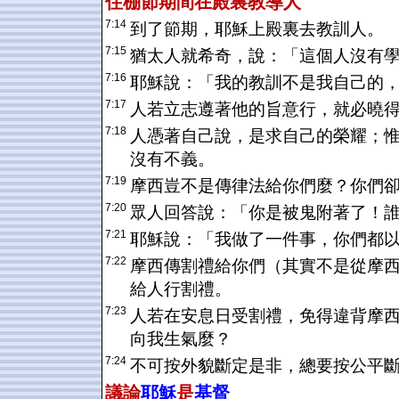
住棚節期間在殿裏教導人
7:14
到了節期，耶穌上殿裏去教訓人。
7:15
猶太人就希奇，說：「這個人沒有
7:16
耶穌說：「我的教訓不是我自己的
7:17
人若立志遵著他的旨意行，就必曉
7:18
人憑著自己說，是求自己的榮耀；
沒有不義。
7:19
摩西豈不是傳律法給你們麼？你們
7:20
眾人回答說：「你是被鬼附著了！
7:21
耶穌說：「我做了一件事，你們都
7:22
摩西傳割禮給你們（其實不是從摩
給人行割禮。
7:23
人若在安息日受割禮，免得違背摩
向我生氣麼？
7:24
不可按外貌斷定是非，總要按公平
議論
耶穌
是
基督