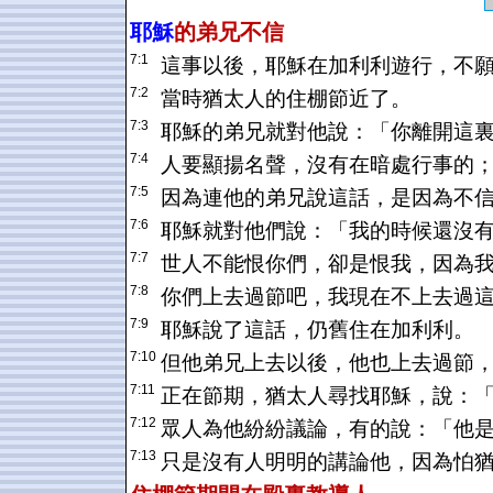
耶穌
的弟兄不信
7:1
這事以後，耶穌在加利利遊行，不
7:2
當時猶太人的住棚節近了。
7:3
耶穌的弟兄就對他說：「你離開這
7:4
人要顯揚名聲，沒有在暗處行事的
7:5
因為連他的弟兄說這話，是因為不
7:6
耶穌就對他們說：「我的時候還沒
7:7
世人不能恨你們，卻是恨我，因為
7:8
你們上去過節吧，我現在不上去過
7:9
耶穌說了這話，仍舊住在加利利。
7:10
但他弟兄上去以後，他也上去過節
7:11
正在節期，猶太人尋找耶穌，說：
7:12
眾人為他紛紛議論，有的說：「他
7:13
只是沒有人明明的講論他，因為怕