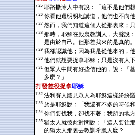
7:25
耶路撒泠人中有說：「這不是他們
7:26
你看他還明明地講道，他們也不向
7:27
然而，我們知道這個人從那裏來；
7:28
那時，耶穌在殿裏教訓人，大聲說
是由於自己。但那差我來的是真的
7:29
我卻認識他；因為我是從他來的，
7:30
他們就想要捉拿耶穌；只是沒有人
7:31
但眾人中間有好些信他的，說：「
多麼？」
打發差役捉拿
耶穌
7:32
法利賽人聽見眾人為耶穌這樣紛紛
7:33
於是耶穌說：「我還有不多的時候
7:34
你們要找我，卻找不著；我所的地
7:35
猶太人就彼此對問說：「這人要往
的猶太人那裏去教訓希臘人麼？