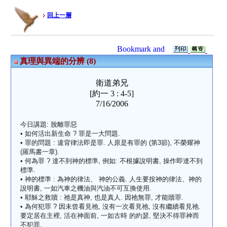
回上一層
真理與異端的分辨 (8)
衛道弟兄
[約一 3 : 4-5]
7/16/2006
今日講題: 脫離罪惡
• 如何活出新生命 ? 罪是一大問題.
• 罪的問題 : 違背律法即是罪. 人原是有罪的 (第3節), 不榮耀神
(羅馬書一章).
• 何為罪 ? 達不到神的標準, 例如: 不根據說明書, 操作即達不到
標準.
• 神的標準 : 為神的律法、 神的公義. 人生要按神的律法、神的
說明書, 一如汽車之機油與汽油不可互換使用.
• 耶穌之救贖 : 祂是真神, 也是真人. 因祂無罪, 才能贖罪.
• 為何犯罪 ? 因未曾看見祂, 沒有一次看見祂, 沒有繼續看見祂.
要定居在主裡, 活在神面前, 一如古時 的約瑟, 堅決不得罪神而
不犯罪.