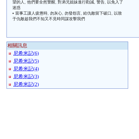
望的人, 他們要全然警醒, 對弟兄姐妹進行勸誡, 警告, 以免入了
迷惑
• 當事工讓人疲憊時, 勿灰心, 勿發怨言, 給仇敵留下破口, 以致
于仇敵趁我們不知又不見時同謀攻擊我們
相關訊息
尼希米記(6)
尼希米記(5)
尼希米記(4)
尼希米記(3)
尼希米記(2)