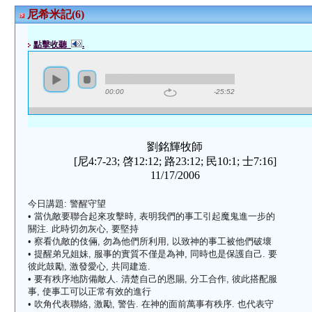
尼希米記(6)
點擊收聽
.
00:00
-25:52
劉銘輝牧師
[尼4:7-23; 啓12:12; 路23:12; 民10:1; 士7:16]
11/17/2006
今日講題: 警醒守望
• 當仇敵要聯合起來攻擊時, 表明我們的事工引起魔鬼進一步的
關注. 此時切勿灰心, 要堅持
• 察看仇敵的伎倆, 勿為他們所利用, 以致神的事工被他們破壞
• 提醒弟兄姐妹, 服事的實質不僅是為神, 同時也是保護自己. 要
彼此鼓勵, 激發愛心, 共同建造.
• 要有秩序地防備敵人. 清楚自己的恩賜, 分工合作, 彼此搭配服
事, 使事工可以正常有效的進行
• 吹角代表聯絡, 激勵, 警告. 在神的面前萬事有秩序. 也代表守