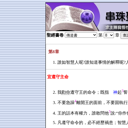
聖經書卷
第
章
第8章
誰如智慧人呢?誰知道事情的解釋呢?
宜遵守主命
3
我
勸你
遵守王的命令；既指
神
起
誓
4
不要急躁
離開王的面前，不要固執行
5
王的話本有權力，誰敢問他
說:“你作
凡遵守命令的，必不經歷禍患；智慧