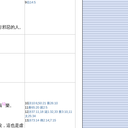
9
伯14:5
行邪惡的人。
10
詩10:6
;
50:21
賽26:10
12
福
樂。
11
賽65:20
羅2:5
12
詩37:11,18
箴1:32,33
賽3:10,11
太25:34
13
詩73:14
傳2:14
;
7:15
說，這也是虛