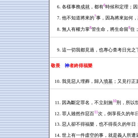
6
各樣事務
成就
，都有
時候和定理；因
7
他不知道將來的
事，因為將來如何，
8
9
無人有權力掌
管生命，將生命留
住
這一切我都見過，也專心查考日光之
敬畏
神
者終得福樂
我見惡人埋葬，歸入
墳墓
；又見行正
10
因為斷定罪名，不立刻施
刑，所以
11
罪人雖然作惡百
次，倒享長久的年
惡人卻不得福樂，也不得長久的年日
世上有一件虛空的事，就是義人所遭