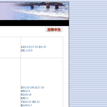
1
箴4:8,9
;
17:24
徒6:15
2
撒上10:6
3
詩119:106
結17:18
4
傳10:4
5
伯34:18
6
傳3:1
7
箴24:22
傳6:12
8
詩49:6,7