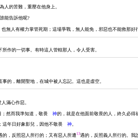
為人的苦難，重壓在他身上。
誰能告訴他呢?
；也無人有權力掌管死期；這場爭戰，無人能免，邪惡也不能救那好
下所作的一切事。有時這人管轄那人，令人受害。
直事的，離開聖地，在城中被人忘記。這也是虛空。
世人滿心作惡。
日；然而我準知道，敬畏
神
的，就是在他面前敬畏的人，終久必得
；這年日好象影兒，因他不敬畏
神
。
13
遇的，反照惡人所行的；又有惡人所遭
遇的，反照義人所行的。我