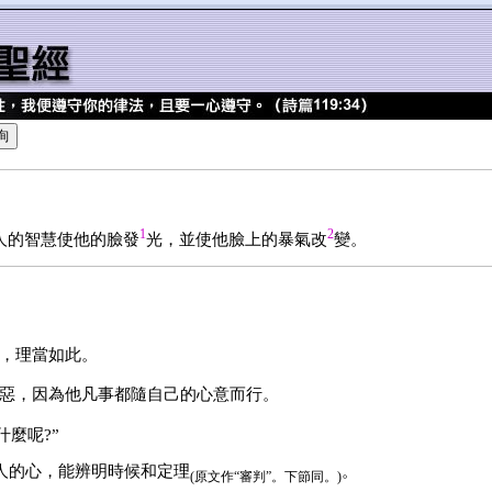
1
2
人的智慧使他的臉發
光，並使他臉上的暴氣改
變。
，理當如此。
惡，因為他凡事都隨自己的心意而行。
什麼呢?”
人的心，能辨明時候和定理
。
(原文作“審判”。下節同。)