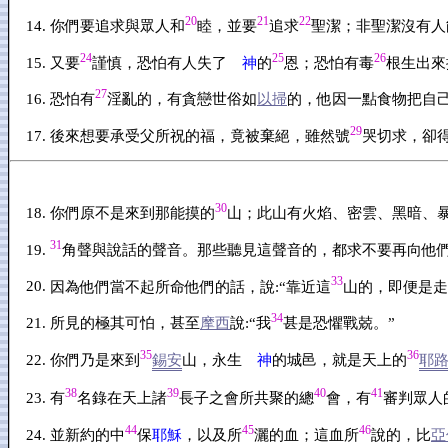
20
21
22
你們要追求與眾人和
睦，並要
追求
聖潔；非聖潔沒有人
24
25
26
又要
謹慎，恐怕有人失了
神
的
恩；恐怕有毒
根生出來
27
恐怕有
淫亂的，有貪戀世俗如
以掃
的，他因一點食物把自
29
後來想要承受父所祝的福，竟被棄絕，雖然號
哭切求，卻
30
你們原不是來到那能摸的
山；此山有火焰、密雲、黑暗、
31
角聲與說話的聲音。那些聽見這聲音的，都求不要再向他
33
因為他們當不起所命他們的話，說:“靠近這
山的，即便是走
34
所見的極其可怕，甚至
摩西
說:“我
甚是恐懼戰兢。”
35
36
你們乃是來到
錫安
山，永生
神
的城邑，就是天上的
耶
38
39
40
41
有
名錄在天上諸
長子之會所共聚的總
會，有
審判眾人
44
45
46
並新約的中
保
耶穌
，以及所
灑的血；這血所
說的，比
亞