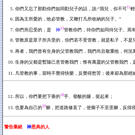
11
你們又忘了那勸你們如同勸兒子的話，說:“我兒，你不可
輕
因為主所愛的，他必管教，又鞭打凡所收納的兒子。”
13
你們所忍受的，是
神
管教你們，待你們如同待兒子。焉有
管教原是眾子所共受的，你們若不受管教，就是私子，不是
再者，我們曾有生身的父管教我們，我們尚且敬重他，何況
生身的父都是暫隨己意管教我們；惟有萬靈的父管教我們，
凡管教的事，當時不覺得快樂，反覺得愁苦；後來卻為那經
18
所以，你們要把下垂的
手、發酸的腿，挺起來；
19
也要為自己的
腳，把道路修直了，使瘸子不至歪腳，反得
警告棄絕
神
恩典的人