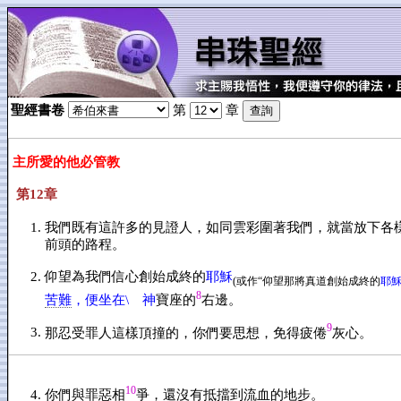
聖經書卷
第
章
主所愛的他必管教
第12章
我們既有這許多的見證人，如同雲彩圍著我們，就當放下各
前頭的路程。
仰望為我們信心創始成終的
耶穌
(或作“仰望那將真道創始成終的
耶
8
苦難
，便坐在\ 神
寶座的
右邊。
9
那忍受罪人這樣頂撞的，你們要思想，免得疲倦
灰心。
10
你們與罪惡相
爭，還沒有抵擋到流血的地步。