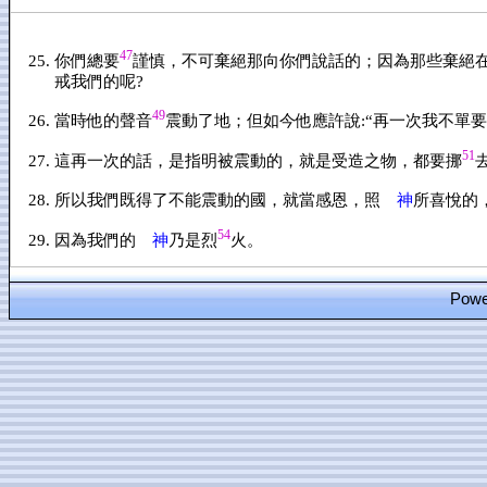
47
你們總要
謹慎，不可棄絕那向你們說話的；因為那些棄絕
戒我們的呢?
49
當時他的聲音
震動了地；但如今他應許說:“再一次我不單要
51
這再一次的話，是指明被震動的，就是受造之物，都要挪
所以我們既得了不能震動的國，就當感恩，照
神
所喜悅的
54
因為我們的
神
乃是烈
火。
Power